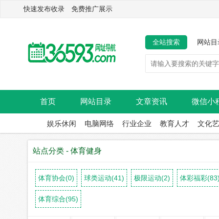
快速发布收录 免费推广展示
全站搜索
网站目
首页
网站目录
文章资讯
微信小
娱乐休闲
电脑网络
行业企业
教育人才
文化
站点分类 - 体育健身
体育协会(0)
球类运动(41)
极限运动(2)
体彩福彩(83
体育综合(95)