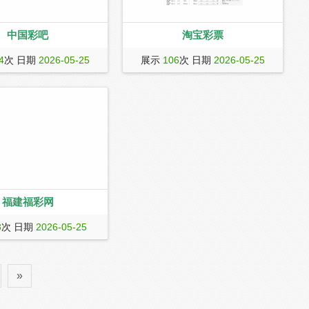
中国彩吧
淘宝彩票
w.55125.cn）和彩吧论坛
淘宝彩票是淘宝网旗下的安全快捷可信
4
次 日期
2026-05-25
展示
106
次 日期
2026-05-25
,福彩3D,七乐彩,排列3,排
的全国彩票综合平台。为您提供包括福
彩等信息的资讯和讨论。
利彩票、体育彩票、以及足球篮球彩票
在内的投注代购、合买服务，同时还提
供详尽的彩票开奖、彩票资讯、走势图
表等，涵盖双色球、大乐透、竞彩足
球、时时彩等诸多热门彩种
福建福彩网
彩票发行中心官方网站
3
次 日期
2026-05-25
»