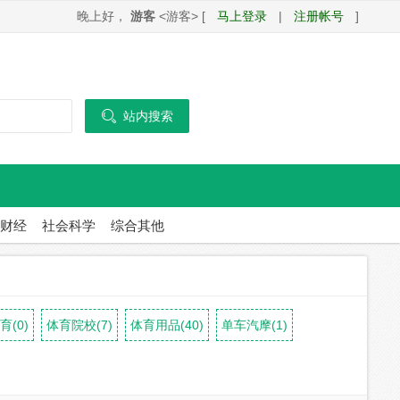
晚上好，
游客
<游客> [
马上登录
|
注册帐号
]

站内搜索
财经
社会科学
综合其他
育(0)
体育院校(7)
体育用品(40)
单车汽摩(1)