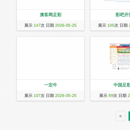
澳客网足彩
彩吧开
【足彩海量资讯】澳客网为您提供足彩
彩吧开奖为您提供3d试
展示
147
次 日期
2026-05-25
展示
105
次 日期
新资讯、前沿动态、专家预测等内容，
号、3d开机号近十期、
方便广大彩民在线分析、购买竞彩足球
以及双色球开奖时间、
彩票。
果、3d开奖结果、大乐
乐透开奖结果、排列三
彩开奖号码、七星彩开
第一时间查询到今天开
一定牛
中国足
一定牛彩票网提供中国体育彩票竞彩足
中国足彩网（zgzcw.c
展示
107
次 日期
2026-05-25
展示
89
次 日期
2
球、篮球、11选5和福利彩票福彩快三
购合买平台,彩票资讯信
投注的网站,同时致力于彩民服务,为广大
文分析,开奖公告等。
彩民提供 走势图、遗漏数据、彩票推
«
荐、足球和篮球数据库等各种服务。