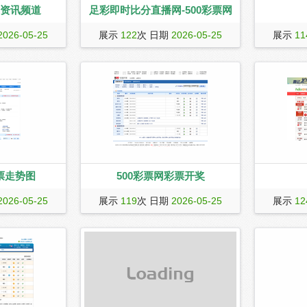
民资讯频道
足彩即时比分直播网-500彩票网
道提供彩票预
看足看足球比分直播，上500彩票网！
搜狐彩票是
2026-05-25
展示
122
次 日期
2026-05-25
展示
11
讯、彩票新闻、
免费提供快、全、准的比分直播，中
站，百万大
彩民浏览、投注
超、英超、欧冠、世界杯等热门赛事比
大乐透彩票,
分数据应有尽有！更有比分预测、战绩
众多彩种的
统计等服务助你赢大奖！球比分直播，
走势,彩票预
上500彩票网！免费提供快、全、准的
赔率\
比分直播，中超、英超、欧冠、世界杯
等热门赛事比分数据应有尽有！更有比
分预测、战绩统计等服务
票走势图
500彩票网彩票开奖
彩票走势图大
500彩票网第一时间更新彩票开奖信
hao123
2026-05-25
展示
119
次 日期
2026-05-25
展示
12
体彩走势图、足
息，本站彩票开奖结果公告与官方同
为彩民提供
图等，方便彩民
步，更多彩票开奖直播信息、彩票历史
开奖记录尽在500彩票网！