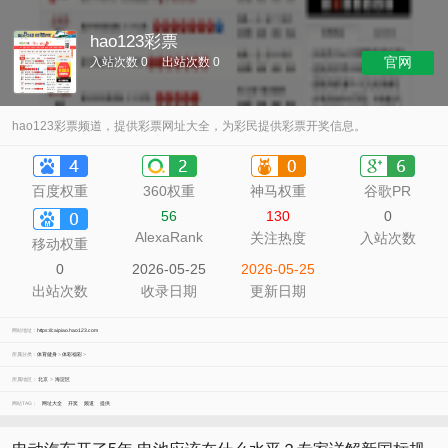
hao123彩票
官网
入站次数 0
出站次数 0
hao123彩票频道，提供彩票网址大全，为彩民提供彩票开奖信息。
百度权重
360权重
神马权重
谷歌PR
56
130
0
AlexaRank
关注热度
入站次数
移动权重
0
2026-05-25
2026-05-25
出站次数
收录日期
更新日期
网站地址：
https://caipiao.hao123.com
所属分类：
体育健身
>
体彩福彩
>
所属地区：
北京
>
海淀区
网站TAG：
网址大全
开奖
频道
提供