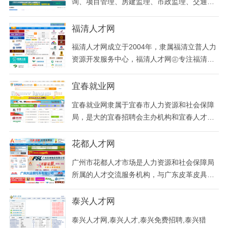
询、项目管理、房建监理、市政监理、交通监
理、石化监理、通信监理、园林监理、电力监
理、水利监理、装饰监理等监理行业人才求职
福清人才网
招聘网站。
福清人才网成立于2004年，隶属福清立普人力
资源开发服务中心，福清人才网㊣专注福清家
乡中小型企业人才招聘服务.汇集福清淘才网站
平台！福清人才网【LP91.COM】创办于2004
宜春就业网
年，福清立普人力资源开发服务中心㊣为福清
宜春就业网隶属于宜春市人力资源和社会保障
人才招聘行业网站树立榜样。
局，是大的宜春招聘会主办机构和宜春人才网
站，宜春人才市场唯一官方网站。汇聚新宜春
人才人事信息，宜春本地找工作首选平台！覆
花都人才网
盖樟树市，丰城市 高安市，靖安县，奉新县，
广州市花都人才市场是人力资源和社会保障局
上高县，宜丰县，铜鼓县，万载县，市十个县
所属的人才交流服务机构，与广东皮革皮具人
（市、区）、新余、萍乡等地区，每月6、1
才市场、广东汽车人才市场合署办公，自成立
5、30日定期
之日起就被赋予了全新的服务意识和管理理
泰兴人才网
念，竭诚为社会各单位和个人提供全方位、高
泰兴人才网,泰兴人才,泰兴免费招聘,泰兴猎
品质的人才资源相关服务，她是花都区目前规