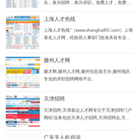
头，泰兴招聘，泰兴求职，免费人才，免费招
模大、服务功能全的人才资源供应商，向社会
聘,免费发布企业信息,兼职信息,视频应聘,院校
各界提供以下
毕业生信息
上海人才热线
上海人才热线”（www.shanghaiRC.com）上海
著名人才网，经政府人事部门批准具有专业资
质从事人才服务的机构《人才中介服务许可
证》，专业、权威！获《信得过人才服务机
滕州人才网
构》荣誉！首批获得政府人事部门颁发的人才
招聘服务经营许可证，人才服务行业协会理事
滕才网,滕州人才网,滕州信息港主办,滕州地区
单位，
专业的求职招聘网络平台.
天津招聘
天津招聘,天津泰达人才网专注于天津招聘门户
网站!业务包括天津人才招聘,天津招聘会,天津
大型招聘会,天津校园招聘,天津企业招聘,天津
招聘信息,泰达招聘,猎头招聘,招聘外包等,世界
广东无人机培训