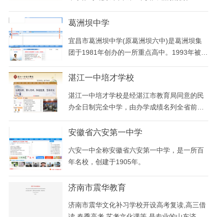
教师89人，一级教师72人，研究生学历12名，
学历达标率
葛洲坝中学
宜昌市葛洲坝中学(原葛洲坝六中)是葛洲坝集
团于1981年创办的一所重点高中。1993年被湖
北省教委批准升格为省直属重点中学；2000年
被湖北省人民政府教育督导室、省教育厅命名
湛江一中培才学校
为“湖北省示范高中”。2006年，学校移交市教
湛江一中培才学校是经湛江市教育局同意的民
育局管理，更名为宜昌市第二十中学。2010年
办全日制完全中学，由办学成绩名列全省前茅
3月，市委编办同意学校增挂“宜昌市葛洲坝中
的广东省重点中学湛江第一中学主办。湛江市
学”校牌
一级中学。 湛江一中培才学校秉承湛江一中“以
安徽省六安第一中学
人为本，和谐发展，力求冒尖”的办学理念和科
六安一中全称安徽省六安第一中学，是一所百
学高效的管理模式，并结合实际，开拓创新。
年名校，创建于1905年。
学校校服与湛江一中本部校服相同，体现了一
中人的
济南市震华教育
济南市震华文化补习学校开设高考复读,高三借
读,春季高考,艺考文化课等,是专业的山东济南