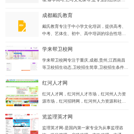
高考复读学校,学校师资雄厚,管理严格,学习氛
围浓厚,教学质量高
成都戴氏教育
戴氏教育专注于中小学文化培训，提供高考、
中考、艺体生、初中、高中培训的综合性培训
机构，依托强大的戴氏师资力量与教学资源，
拥有先进的教学内容开发与制作团队，致力于
学来帮卫校网
为广大学生提供个性化、互动化的学习体验。
学来帮卫校网专注于重庆,成都,贵州,江西南昌
等卫校招生动态,卫校招生简章,卫校招生条件,
卫校招生要求及分数线,卫校学校地址等招生信
息资讯。
红河人才网
红河人才网，红河州人才市场，红河州人力资
源市场，红河招聘网，红河州人力资源和社会
保障局，红河州人社局，红河州人事局人事人
才网，红河州人才市场管理办公室，红河州人
览监理英才网
才服务中心，红河州人力资源中心，红河州人
监理英才网-是国内第一家专业为从事监理咨
才市场唯一官方网站