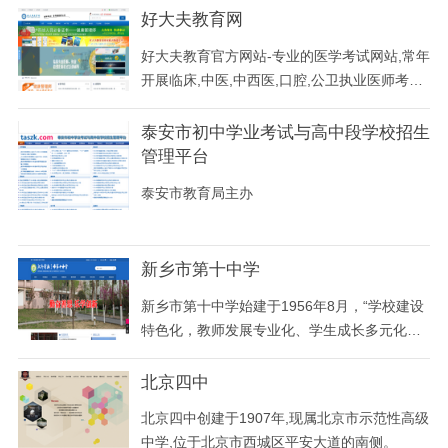
论文、教师论文、高会论文、林业论文等.
好大夫教育网
好大夫教育官方网站-专业的医学考试网站,常年
开展临床,中医,中西医,口腔,公卫执业医师考试
培训班,执业药师,护士资格,卫生职称考试辅导
班,面授加网上辅导通过率屡创新高！同时也提
泰安市初中学业考试与高中段学校招生
供卫生人才和医学考试报名动态信息和好大夫
管理平台
医学考试题库app下载。
泰安市教育局主办
新乡市第十中学
新乡市第十中学始建于1956年8月，“学校建设
特色化，教师发展专业化、学生成长多元化，
学校管理精细化”正在逐渐成为十中办学之品
牌，并在走进新课程中放射出无限的魅力。目
北京四中
前，学校有55个教学班，在校学生3100多名，
北京四中创建于1907年,现属北京市示范性高级
在职教职工有226人，其中特级教师7人，高级
中学,位于北京市西城区平安大道的南侧。