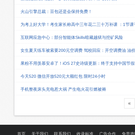
火山引擎总裁：豆包还是会保持免费！
为考上好大学！考生家长称高中三年花二三十万补课 ：1节
互联网应急中心：部分智能体Skills暗藏越狱与挖矿风险
女生夏天练车被索要200元空调费 驾校回应：开空调费油 油
果粉不用羡慕安卓了！iOS 27史诗级更新：终于支持中国节
今天520 微信开放520元大额红包 限时24小时
手机整夜床头充电惹大祸 产生电火花引燃被褥
«
首页
关于我们
联系我们
收录标准
广告合作
免责声