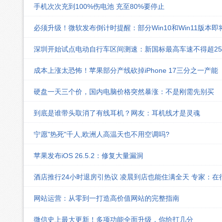
手机次次充到100%伤电池 充至80%要停止
必须升级！微软发布倒计时提醒：部分Win10和Win11版本
深圳开始试点电动自行车区间测速：新国标最高车速不得超25k
成本上涨太恐怖！苹果部分产线砍掉iPhone 17三分之一产能
硬盘一天三个价，国内电脑价格突然暴涨：不是刚需先别买
到底是谁带头取消了有线耳机？网友：耳机线才是灵魂
宁愿"热死"千人,欧洲人高温天也不用空调吗?
苹果发布iOS 26.5.2：修复大量漏洞
酒店推行24小时退房引热议 凌晨到店也能住满全天 专家：在
网站运营：从零到一打造高价值网站的完整指南
微信史上最大更新！多项功能全面升级，你给打几分