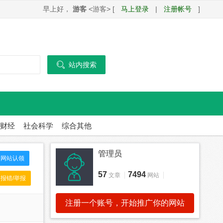
早上好，
游客
<游客> [
马上登录
|
注册帐号
]

站内搜索
财经
社会科学
综合其他
管理员
网站认领
57
7494
文章
网站
报错/举报
注册一个账号，开始推广你的网站