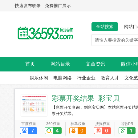
快速发布收录 免费推广展示
全站搜索
网站目
首页
网站目录
文章资讯
微信小
娱乐休闲
电脑网络
行业企业
教育人才
文化
彩票开奖结果_彩宝贝
【彩票开奖查询，到彩宝贝网】本站彩票开奖结
票开奖结果。
百度权重
360权重
神马权重
搜狗权重
谷歌PR