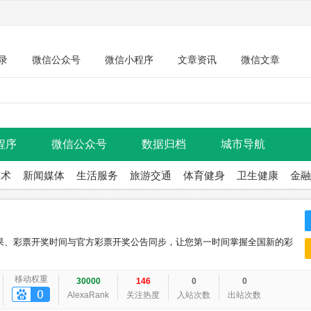
录
微信公众号
微信小程序
文章资讯
微信文章
程序
微信公众号
数据归档
城市导航
艺术
新闻媒体
生活服务
旅游交通
体育健身
卫生健康
金融
果、彩票开奖时间与官方彩票开奖公告同步，让您第一时间掌握全国新的彩
移动权重
30000
146
0
0
AlexaRank
关注热度
入站次数
出站次数