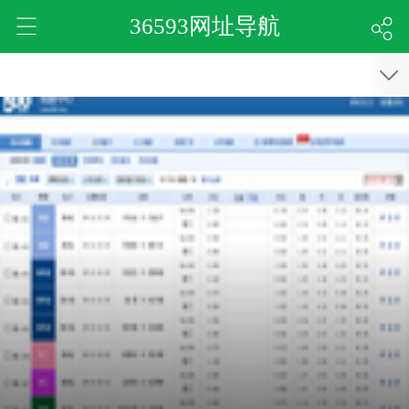
36593网址导航