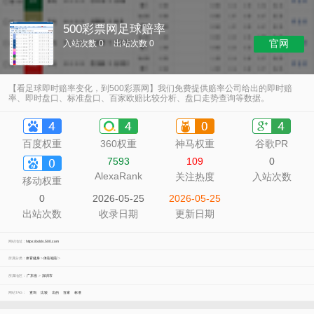
500彩票网足球赔率
官网
入站次数 0
出站次数 0
【看足球即时赔率变化，到500彩票网】我们免费提供赔率公司给出的即时赔
率、即时盘口、标准盘口、百家欧赔比较分析、盘口走势查询等数据。
百度权重
360权重
神马权重
谷歌PR
7593
109
0
AlexaRank
关注热度
入站次数
移动权重
0
2026-05-25
2026-05-25
出站次数
收录日期
更新日期
网站地址：
https://odds.500.com
所属分类：
体育健身
>
体彩福彩
>
所属地区：
广东省
>
深圳市
网站TAG：
查询
比较
出的
百家
标准