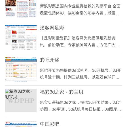
新浪彩票是国内专业值得信赖的彩票平台,全面
覆盖包括体彩、福彩全部的彩票内容，涵盖双
色球、大乐透、足彩、竞彩等彩种，为彩民提
供彩票开奖结果查询,资讯,投注,购彩资讯,彩票
澳客网足彩
走势分析等一体化服务,是您购买彩票的首选！
【足彩海量资讯】澳客网为您提供足彩新资
讯、前沿动态、专家预测等内容，方便广大彩
民在线分析、购买竞彩足球彩票。
彩吧开奖
彩吧开奖为您提供3d试机号、3d开机号、3d开
机号近十期、排列三试机号、以及双色球开奖
时间、双色球开奖结果、3d开奖结果、大乐透
开奖时间、大乐透开奖结果、排列三开奖结
福彩3d之家 - 彩宝贝
果、七乐彩开奖号码、七星彩开奖结果，让彩
彩宝贝是福彩3d之家，提供3d开奖结果，3d走
民第一时间查询到今天开奖结果
势图，3d字谜，3d试机号每日快报，3d图库，
3d字谜图谜总汇，3d开奖号码查询，福利彩票
3d预测分析，3d开机号。
中国彩吧