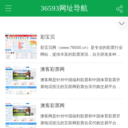
36593网址导航
彩宝贝
彩宝贝网（www.78500.cn）是专业的彩票行业
网站，提供丰富的彩票资讯，自主研发多种主
流彩票走势图和工具，还有开奖号码查询、历
史上今天、杀号定胆等特色栏目。
澳客彩票网
澳客网是针对中国福利彩票和中国体育彩票开
展电话投注的互联网彩票合买代购交易平台，
为彩民提供福彩3D彩票、双色球彩票、体育彩
票、福利彩票等彩种的电话投注购买彩票业
澳客彩票网
务。提供关于彩票的各种新闻资讯以及彩票预
测、彩票投注技巧和彩票开奖信息等内容，为
澳客网是针对中国福利彩票和中国体育彩票开
彩民提供可信赖的安全网上彩票购买平台。
展电话投注的互联网彩票合买代购交易平台，