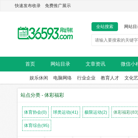
快速发布收录 免费推广展示
全站搜索
网站目
首页
网站目录
文章资讯
微信小
娱乐休闲
电脑网络
行业企业
教育人才
文化
站点分类 - 体彩福彩
体育协会(0)
球类运动(41)
极限运动(2)
体彩福彩(83
体育综合(95)