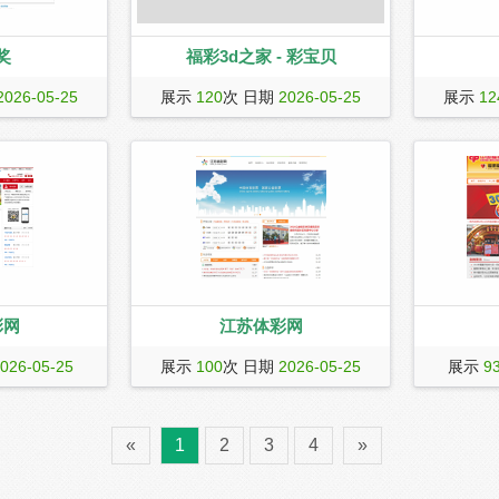
奖
福彩3d之家 - 彩宝贝
机号、3d开机
彩宝贝是福彩3d之家，提供3d开奖结
中国彩吧（ww
2026-05-25
展示
120
次 日期
2026-05-25
展示
12
排列三试机号、
果，3d走势图，3d字谜，3d试机号每日
专注于双色球
双色球开奖结
快报，3d图库，3d字谜图谜总汇，3d开
列5,七星
透开奖时间、大
奖号码查询，福利彩票3d预测分析，3d
开奖结果、七乐
开机号。
奖结果，让彩民
奖结果
彩网
江苏体彩网
om）专业彩票代
江苏体彩网,江苏省体育彩票管理中心唯
福建省福利
026-05-25
展示
100
次 日期
2026-05-25
展示
9
息,奥运彩票,图
一官方网站.
«
1
2
3
4
»