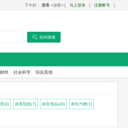
下午好，
游客
<游客> [
马上登录
|
注册帐号
]

站内搜索
财经
社会科学
综合其他
育(0)
体育院校(7)
体育用品(40)
单车汽摩(1)