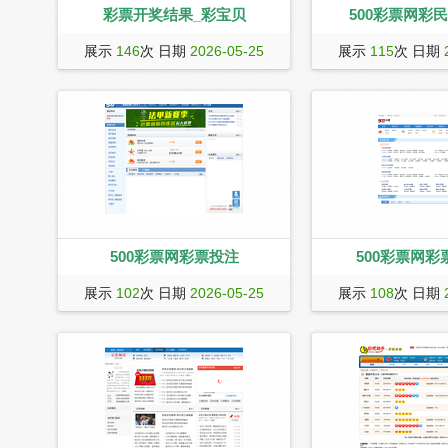
彩票开奖结果_彩宝贝
500彩票网彩
【彩票开奖查询，到彩宝贝网】本站彩
500彩票网彩民资讯频
展示
146
次 日期
2026-05-25
展示
115
次 日期
票开奖结果、彩票开奖时间与官方彩票
测、彩票分析、彩票资
开奖公告同步，让您第一时间掌握全国
彩票信息等内容，方便
新的彩票开奖结果。
参考之用。
500彩票网彩票投注
500彩票网彩
【500彩票网千万用户的选择、100%保
【500彩票网免费提供
展示
102
次 日期
2026-05-25
展示
108
次 日期
障交易安全】彩票投注大厅是国内大的
全】包括福彩走势图、
网上彩票投注站之一，为您提供便捷的
彩走势图、高频彩走势
彩票购买、分析、合买等服务，方便您
浏览、投注参考之用。
轻松网上买彩票！