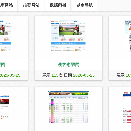
快审网站
推荐网站
数据归档
城市导航
票网
澳客彩票网
彩票和中国体育
澳客网是针对中国福利彩票和中国体育
中彩网是中
2026-05-25
展示
113
次 日期
2026-05-25
展示
10
联网彩票合买代
彩票开展电话投注的互联网彩票合买代
定的网络信
供福彩3D彩票、
购交易平台，为彩民提供福彩3D彩票、
于提供彩票
、福利彩票等彩
双色球彩票、体育彩票、福利彩票等彩
果，3D开
业务。提供关于
种的电话投注购买彩票业务。提供关于
方6+1开
及彩票预测、彩
彩票的各种新闻资讯以及彩票预测、彩
色球走势图
信息等内容，为
票投注技巧和彩票开奖信息等内容，为
图，东方6+
网上彩票购买平
彩民提供可信赖的安全网上彩票购买平
台。