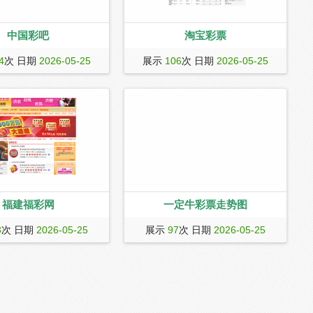
中国彩吧
淘宝彩票
w.55125.cn）和彩吧论坛
淘宝彩票是淘宝网旗下的安全快捷可信
4
次 日期
2026-05-25
展示
106
次 日期
2026-05-25
,福彩3D,七乐彩,排列3,排
的全国彩票综合平台。为您提供包括福
彩等信息的资讯和讨论。
利彩票、体育彩票、以及足球篮球彩票
在内的投注代购、合买服务，同时还提
供详尽的彩票开奖、彩票资讯、走势图
表等，涵盖双色球、大乐透、竞彩足
球、时时彩等诸多热门彩种
福建福彩网
一定牛彩票走势图
彩票发行中心官方网站
【一定牛】为广大彩民提供全国各省的
3
次 日期
2026-05-25
展示
97
次 日期
2026-05-25
11选5走势图和遗漏数据，包含大小、
奇偶、质合、跨度、和值、012路等功
能，欢迎广大彩民为我们提出宝贵的走
势图修改建议。