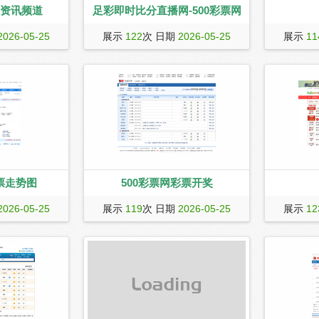
民资讯频道
足彩即时比分直播网-500彩票网
道提供彩票预
看足看足球比分直播，上500彩票网！
搜狐彩票是
2026-05-25
展示
122
次 日期
2026-05-25
展示
11
讯、彩票新闻、
免费提供快、全、准的比分直播，中
站，百万大
彩民浏览、投注
超、英超、欧冠、世界杯等热门赛事比
大乐透彩票,
分数据应有尽有！更有比分预测、战绩
众多彩种的
统计等服务助你赢大奖！球比分直播，
走势,彩票预
上500彩票网！免费提供快、全、准的
赔率\
比分直播，中超、英超、欧冠、世界杯
等热门赛事比分数据应有尽有！更有比
分预测、战绩统计等服务
票走势图
500彩票网彩票开奖
彩票走势图大
500彩票网第一时间更新彩票开奖信
hao123
2026-05-25
展示
119
次 日期
2026-05-25
展示
12
体彩走势图、足
息，本站彩票开奖结果公告与官方同
为彩民提供
图等，方便彩民
步，更多彩票开奖直播信息、彩票历史
开奖记录尽在500彩票网！