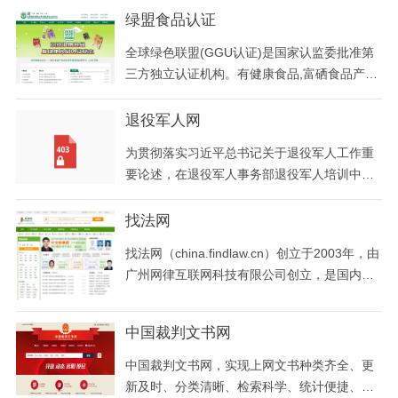
绿盟食品认证
全球绿色联盟(GGU认证)是国家认监委批准第
三方独立认证机构。有健康食品,富硒食品产品
认证,无糖食品,全谷物食品,低GI,低GI食品,低GI
产品,植物基食品等认证业务,电话:
退役军人网
为贯彻落实习近平总书记关于退役军人工作重
要论述，在退役军人事务部退役军人培训中心
领导和支持下， 中国退役军人网以服务广大退
役军人及其他优抚对象的培训、就业为切入
找法网
点，打造综合服务平台，帮助用户快速明确自
找法网（china.findlaw.cn）创立于2003年，由
我定位、职业发展方向，继而结合平台精选的
广州网律互联网科技有限公司创立，是国内首
优质培训和就业资源，为用户精准提供个性化
家大型法律资讯信息网站，首创互联网在线法
培训、就业方向
律咨询模式。找法网作为中国大型的法律服务
中国裁判文书网
平台，致力于为广大用户提供免费多样的法律
咨询服务。成立至今，其业务已覆盖全国34个
中国裁判文书网，实现上网文书种类齐全、更
省级行政区，369个大中小城市，吸引近22万
新及时、分类清晰、检索科学、统计便捷、自