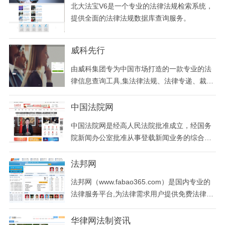
北大法宝V6是一个专业的法律法规检索系统，
卖平台成交。
提供全面的法律法规数据库查询服务。
威科先行
由威科集团专为中国市场打造的一款专业的法
律信息查询工具,集法律法规、法律专递、裁判
文书(案例)、常用法律文书模板、实务指南、
法律英文翻译等各类法律信息于一体
中国法院网
中国法院网是经高人民法院批准成立，经国务
院新闻办公室批准从事登载新闻业务的综合性
新闻网站，并经国家广电总局批准自办视频播
放业务。中国法院网是世界大的法律网站、法
法邦网
律新闻网站,为社会提供丰富的法律资讯、权威
法邦网（www.fabao365.com）是国内专业的
的法院信息、快捷的案件报道。
法律服务平台,为法律需求用户提供免费法律咨
询,法规案例查询,法律知识浏览及全国律师和律
所查询服务。
华律网法制资讯