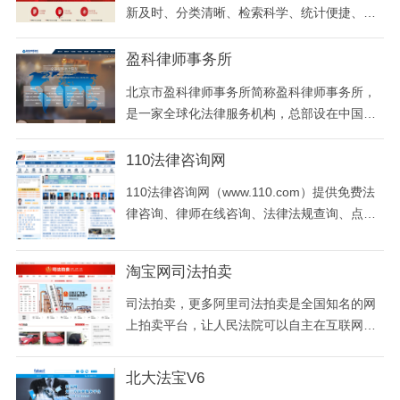
为分散在全国360多个大中小城市的21万律师
新及时、分类清晰、检索科学、统计便捷、自
和5000万+需
动分析等综合效能，充分实现裁判文书网上公
开的各项功能。
盈科律师事务所
北京市盈科律师事务所简称盈科律师事务所，
是一家全球化法律服务机构，总部设在中国北
京，在中国大陆拥有30家办公室，在纽约、伦
敦、维罗纳、米兰、布达佩斯、圣保罗、里约
110法律咨询网
热内卢 、首尔、伊斯坦布尔、华沙、波兹南、
110法律咨询网（www.110.com）提供免费法
格但斯克、墨西哥城、布鲁塞尔、特拉维夫、
律咨询、律师在线咨询、法律法规查询、点对
芝加哥、新加坡、迪拜、里斯本、马德里、瓦
点法律咨询解答、在线案件委托。劳动合同律
伦西亚 、
师、婚姻法律师、刑事辩护律师等为您提供在
淘宝网司法拍卖
线律师咨询服务。
司法拍卖，更多阿里司法拍卖是全国知名的网
上拍卖平台，让人民法院可以自主在互联网上
开展司法拍卖，确保了司法拍卖的公开、公
平、公正！全国已有99%的法院入驻阿里拍卖
北大法宝V6
进行司法拍卖、95%的司法拍卖也都在阿里拍