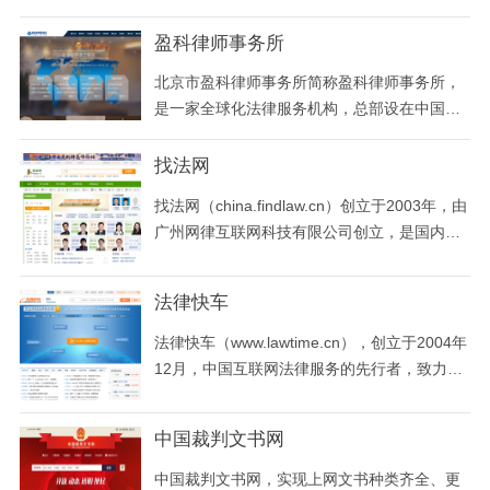
执业律师、
动分析等综合效能，充分实现裁判文书网上公
开的各项功能。
盈科律师事务所
北京市盈科律师事务所简称盈科律师事务所，
是一家全球化法律服务机构，总部设在中国北
京，在中国大陆拥有30家办公室，在纽约、伦
敦、维罗纳、米兰、布达佩斯、圣保罗、里约
找法网
热内卢 、首尔、伊斯坦布尔、华沙、波兹南、
找法网（china.findlaw.cn）创立于2003年，由
格但斯克、墨西哥城、布鲁塞尔、特拉维夫、
广州网律互联网科技有限公司创立，是国内首
芝加哥、新加坡、迪拜、里斯本、马德里、瓦
家大型法律资讯信息网站，首创互联网在线法
伦西亚 、
律咨询模式。找法网作为中国大型的法律服务
法律快车
平台，致力于为广大用户提供免费多样的法律
咨询服务。成立至今，其业务已覆盖全国34个
法律快车（www.lawtime.cn），创立于2004年
省级行政区，369个大中小城市，吸引近22万
12月，中国互联网法律服务的先行者，致力于
执业律师、
打造放心的互联网法律服务平台。法律快车以
行业领先的业绩彰显突出强劲的科技创新及研
中国裁判文书网
发的实力，充分融合法律服务互联网及本地化
特质，目前，已覆盖80多个法律专业领域，已
中国裁判文书网，实现上网文书种类齐全、更