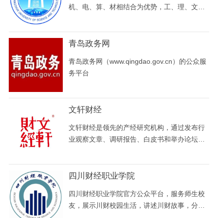
机、电、算、材相结合为优势，工、理、文、
经、管、法协调发展的吉林省重点大学，现有
在校生2万余人。
青岛政务网
青岛政务网（www.qingdao.gov.cn）的公众服
务平台
文轩财经
文轩财经是领先的产经研究机构，通过发布行
业观察文章、调研报告、白皮书和举办论坛、
研讨会等形式，与用户分享文轩的商业洞察
力，帮助他们预见行业发展趋势，判断和寻找
机遇、制定发展计划和实施标准，以应对变幻
四川财经职业学院
的市场环境，创造最大商业价值。
四川财经职业学院官方公众平台，服务师生校
友，展示川财校园生活，讲述川财故事，分享
川财梦想