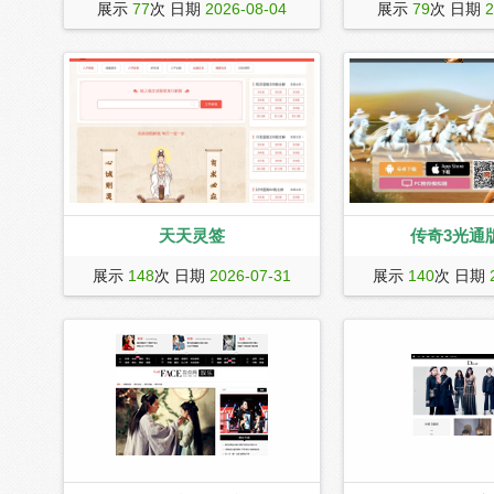
欢乐斗地主是腾讯移动游戏平台首款实
淘宝游戏交易是淘宝网
展示
77
次 日期
2026-08-04
展示
79
次 日期
2
时对战棋牌手游，纯正经典玩法 丰富癞
供与网络游戏相关的游
子玩法 刺激挑战赛玩法，全民在线牌技
台，各种游戏币、游戏
PK；您可以与亿万游戏玩家同桌竞技，
号、游戏点卡等在淘宝
还可以和好友拼倍数、拼财富，在游戏
应有尽有，安全快速的
中感受到无处不在的欢乐！
游戏交易平台的一大特
支付宝为担保形式进行
天天灵签
传奇3光通
抽签是生活中大家常见的一种占卜方
《传奇3光通版》官方
展示
148
次 日期
2026-07-31
展示
140
次 日期
式，抽签占卜文化，在中华文化史上有
1.45光通版手游，七
着古老的历史。天天吉签为您提供线上
法，官方正版，人人平
解签服务，输入文字进行解签，另有各
种灵签在线抽签，欢迎大家使用！