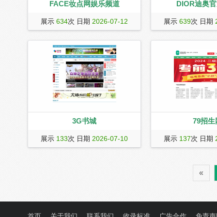
FACE妆点网娱乐频道
DIOR迪奥
face妆点网娱乐频道每日为你提供新明
DIOR迪奥官方网站。探索C
展示
634
次 日期
2026-07-12
展示
639
次 日期
星资讯和娱乐八卦。包含内地港台欧美
Dior男士和女士时装
等当红明星的新情况，新上映电影与热
界。
播剧的新情况都能一手掌握，关注明星
装扮跟随明星时尚走在潮流尖端。
3G书城
79招生
3G书城（www.3gsc.com.cn）提供好看
79招生网是大型培训招
展示
133
次 日期
2026-07-10
展示
137
次 日期
的精彩原创小说，言情小说、穿越小
机构招生、为学生学习
说、玄幻武侠、游戏竞技，在线阅读，
学校及培训班等提供服
txt免费下载。
训学校资讯、培训班费
«
有职业资格、电脑培训
体艺术、学历教育、语
辅导、财会金融、企业
信息，种类多而全。
首页
关于我们
联系我们
收录标准
广告合作
免责声