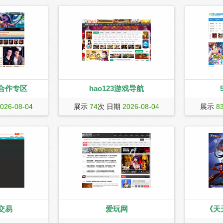
合作专区
hao123游戏导航
盟专区是腾讯中文
玩好游戏，上hao123，中国大游戏网
52pk网页
026-08-04
展示
74
次 日期
2026-08-04
展示
8
新的lol英雄联
址。
榜和好玩的
英雄联盟符文模
测试表等,
、lol游戏比赛资
站.
关的新信息，我
盟外挂下载。
交易
爱玩网
《天