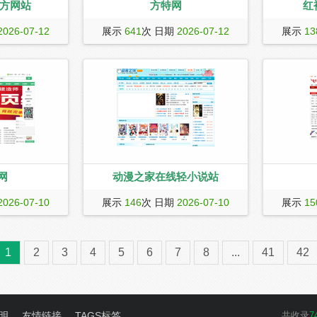
官方网站
方特网
红
hristian
方特网（www.fangte.com）方特欢乐世
红袖添香提
2026-07-12
展示
641
次 日期
2026-07-12
展示
13
、香水和配饰的世
界与方特梦幻王国是集主题项目、游乐
说的免费在
项目、科幻4D电影、休闲及景观项目共
300多个项目为一体的高科技主题公
园。
网
动漫之家在线轻小说站
生网站，为培训
动漫之家在线轻小说站提供海量动漫小
红袖添香唯
2026-07-10
展示
146
次 日期
2026-07-10
展示
15
找寻培训课程、
说分享,小说爱好者交流,原创和日本轻小
言、现言、
务。网站提供培
说阅读,是轻小说爱好者分享的家园.
娱乐、种田
用信息，还汇集
越、重生、
1
2
3
4
5
6
7
8
...
41
42
、职业技能、文
小说阅读推
言培训、中小学
管理等招生培训
明
友情链接
TAGS标签
共收录
7