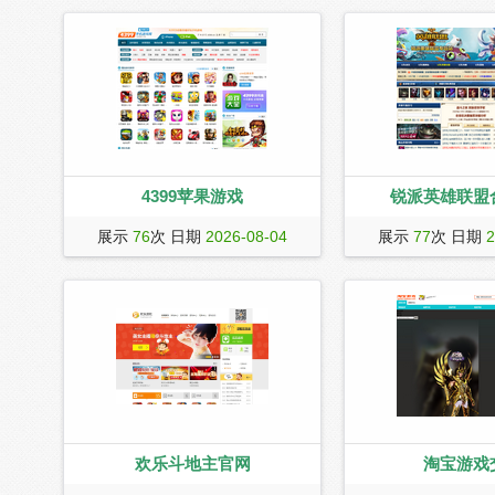
4399苹果游戏
锐派英雄联盟
4399苹果游戏为您提供热门苹果游戏下
锐派游戏网lol英雄联
展示
76
次 日期
2026-08-04
展示
77
次 日期
2
载，新苹果游戏排行榜、ios游戏、
官网合作专区，我们提供
iphone6s/iphone5s/4s/ipad游戏下载、
盟英雄出装攻略、lol
ios游戏限时免费。更多好玩的苹果游戏
拟、lol英雄天赋模拟器
尽在4399手机游戏网。
讯等一切和英雄联盟相
们坚决抵制lol英雄联
欢乐斗地主官网
淘宝游戏