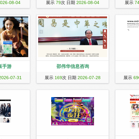
推出的为玩家提
网易爱玩——精品内容社区；爱玩就要
《天天炫斗
026-08-04
展示
79
次 日期
2026-08-04
展示
7
戏交易服务平
说出来，与所有游戏玩家一起分享你的
游，具有炫
装备、游戏账
热爱。
击手感。游
游戏交易中心里
酷炫，无限
交易服务是淘宝
动作游戏巅
色。交易模式以
公会争霸、
。
好友互动玩
机甲击溃敌
系统，焕然
版手游
邵伟华信息咨询
手游，还原当年
成立于1994年，为您提供最专业的八
香书小说网
2026-07-31
展示
169
次 日期
2026-07-28
展示
69
大元素，十三魔
字、四柱、风水、六爻、起名、优生、
阅读，涵盖
等
合婚等服务，由国内外著名的周易研究
富的阅读体
家、预测学家、易学泰斗邵伟华先生一
发现属于你
手创办，专注于信息咨询、教学培训、
吉祥产品等服务