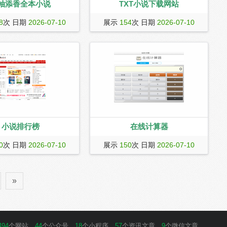
袖添香全本小说
TXT小说下载网站
供热门完结小说,经典全本小
TXT小说下载网站
8
次 日期
2026-07-10
展示
154
次 日期
2026-07-10
线阅读
（www.txtbook.com.cn），主要是TXT
下载，TXT小说下载，免费全本小说下
载和电子书的下载，提供免费的全本
TXT小说下载和免费的电子书下载，是
国内好的TXT小说下载和电子书下载网
站。
小说排行榜
在线计算器
一官方网站。红袖提供古
在线计算器
0
次 日期
2026-07-10
展示
150
次 日期
2026-07-10
原创、玄幻、都市、言情、
、科幻、悬疑、灵异、穿
宠文等小说,新全本免费手机
»
荐,精彩尽在红袖添香。
494
个网站，
44
个公众号，
18
个小程序，
57
个资讯文章，
9
个微信文章