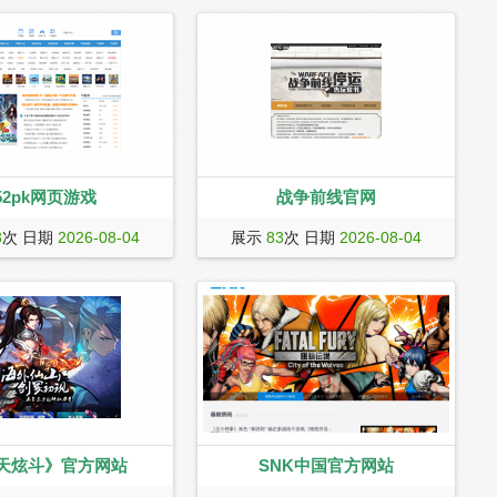
52pk网页游戏
战争前线官网
游戏提供2018新网页游戏排行
《战争前线》（英文名：warface）是由
3
次 日期
2026-08-04
展示
83
次 日期
2026-08-04
网页游戏大全,以及开服表、
德国crytek公司研发、腾讯游戏代理运营
是国内专业的网页游戏攻略网
的以近未来为世界观的一款军事射击类
网游，游戏采用crytek自有的
cryengine3引擎打造，通过特色鲜明的
四种职业、持续更新的pve任务、独具匠
心的pvp模式及丰富的diy枪械改造系
统，为玩家打造真实的战争场景。并结
合aaa级包装质量的ai与物理
天炫斗》官方网站
SNK中国官方网站