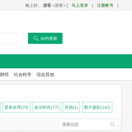
晚上好，
游客
<游客> [
马上登录
|
注册帐号
]

站内搜索
财经
社会科学
综合其他
星座命理(29)
娱乐时尚(77)
其他(1)
图片摄影(142)