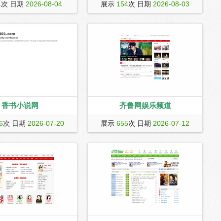
》是腾讯第一实时PK动作手
SNK中国官方网站,SNK,SNK中国,SNK
4
次 日期
2026-08-04
展示
154
次 日期
2026-08-03
酷的格斗画面和超爽快的打
官方,SNKCN,SNKCHINA
戏角色个性迥异、技能华丽
连击的全屏大招，给人带来
峰体验。游戏中有实时PK、
组队闯关、语音聊天等多种
法，还可变身成为BOSS、
人。新版本将更新角色觉醒
一新的主角
香书小说网
齐鲁网娱乐频道
，提供最新的华文小说在线
齐鲁网新闻中心娱乐新闻,齐鲁网新闻中
6
次 日期
2026-07-20
展示
655
次 日期
2026-07-12
各种题材，为书迷们提供丰
心娱乐图片,八卦新闻,娱乐圈,明星图片,
验。尽情探索小说的海洋，
齐鲁网新闻中心
的那本书！