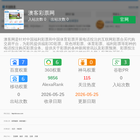
澳客彩票网
官网
入站次数 0
出站次数 0
澳客网是针对中国福利彩票和中国体育彩票开展电话投注的互联网彩票合买代购
交易平台，为彩民提供福彩3D彩票、双色球彩票、体育彩票、福利彩票等彩种的
电话投注购买彩票业务。提供关于彩票的各种新闻资讯以及彩票预测、彩票投注
技巧和彩票开奖信息等内容，为彩民提供可信赖的安全网上彩票购买平台。
百度权重
360权重
神马权重
谷歌PR
9856
115
0
AlexaRank
关注热度
入站次数
移动权重
0
2026-05-25
2026-05-25
出站次数
收录日期
更新日期
网站地址：
http://okooo.com
所属分类：
体育健身
>
体彩福彩
>
所属地区：
北京
>
海淀区
网站TAG：
互联网
购买
开奖
交易
开展