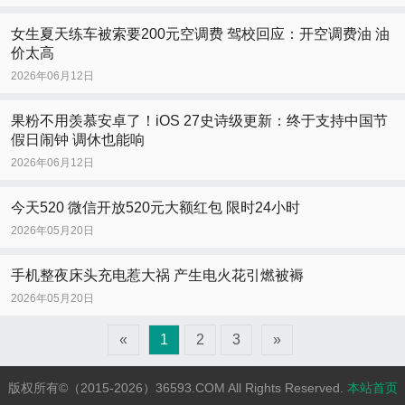
女生夏天练车被索要200元空调费 驾校回应：开空调费油 油
价太高
2026年06月12日
果粉不用羡慕安卓了！iOS 27史诗级更新：终于支持中国节
假日闹钟 调休也能响
2026年06月12日
今天520 微信开放520元大额红包 限时24小时
2026年05月20日
手机整夜床头充电惹大祸 产生电火花引燃被褥
2026年05月20日
«
1
2
3
»
版权所有©（2015-2026）36593.COM All Rights Reserved.
本站首页