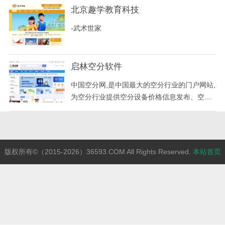
格，漳州厦门往返拼车，厦门去漳州拼车电
北京趣学教育科技
话，厦门至漳州包车电话，厦门到漳州专线，
-武术世家
厦门漳州往返拼车，漳州至厦门拼车往返为您
的出行提供一切便利。
启林空分软件
中国空分网,是中国最大的空分行业的门户网站,
为空分行业提供空分设备价格信息发布、空分
招聘求职发布,为空分技术人员提供交流学习园
地,致力于中国空分行业腾飞。
版权所有©（2015-2026）36593.COM All Rights Reserved.
本站首页