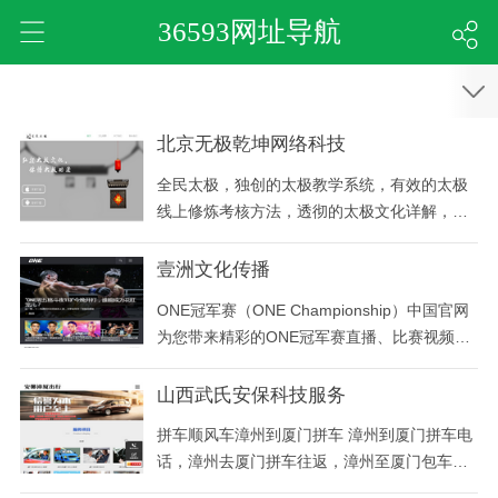
36593网址导航
北京无极乾坤网络科技
全民太极，独创的太极教学系统，有效的太极
线上修炼考核方法，透彻的太极文化详解，了
解太极内涵的同时感悟中华文化。
壹洲文化传播
ONE冠军赛（ONE Championship）中国官网
为您带来精彩的ONE冠军赛直播、比赛视频、
赛程预告、MMA综合格斗赛事、泰拳赛事、踢
拳赛事、ONE选手资讯、ONE新闻、官方发布
山西武氏安保科技服务
等资讯
拼车顺风车漳州到厦门拼车 漳州到厦门拼车电
话，漳州去厦门拼车往返，漳州至厦门包车顺
风车电话，漳州厦门拼车，漳州到厦门拼车价