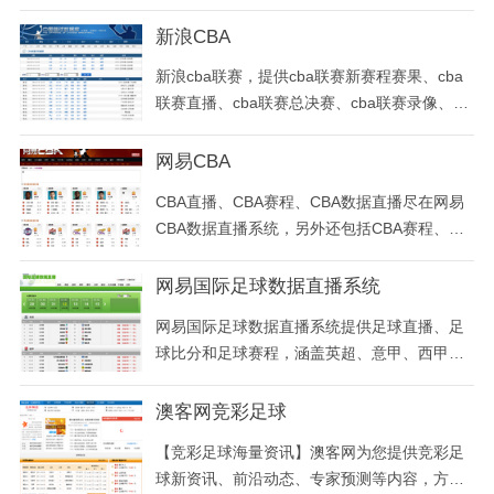
直播,欧冠直播,NBA视频直播,火箭NBA直播,湖
人NBA直播,等体育赛事直播
新浪CBA
新浪cba联赛，提供cba联赛新赛程赛果、cba
联赛直播、cba联赛总决赛、cba联赛录像、cb
a联赛视频集锦、cba联赛球队球员、cba联赛
十佳球、cba联赛快讯、cba联赛图片等丰富的
网易CBA
cba联赛新闻和数据。
CBA直播、CBA赛程、CBA数据直播尽在网易
CBA数据直播系统，另外还包括CBA赛程、CB
A球员、CBA球队、CBA数据等信息。
网易国际足球数据直播系统
网易国际足球数据直播系统提供足球直播、足
球比分和足球赛程，涵盖英超、意甲、西甲、
德甲、法甲、欧洲联赛、欧洲冠军杯，提供国
际足球前瞻与战报、国际足球排行榜和国际足
澳客网竞彩足球
球资料库等信息。
【竞彩足球海量资讯】澳客网为您提供竞彩足
球新资讯、前沿动态、专家预测等内容，方便