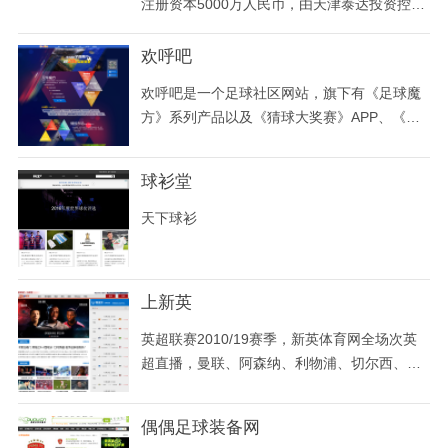
注册资本5000万人民币，由天津泰达投资控股
有限公司、天津泰达集团有限公司，天津开发
区建设集团，北方国际信托投资公司，开发区
欢呼吧
国有资产经营公司共同投资共管理。
欢呼吧是一个足球社区网站，旗下有《足球魔
方》系列产品以及《猜球大奖赛》APP、《足
球大数据分析引擎》等，隶属于上海好体信息
科技有限公司。
球衫堂
天下球衫
上新英
英超联赛2010/19赛季，新英体育网全场次英
超直播，曼联、阿森纳、利物浦、切尔西、曼
城等英超直播表、英超积分榜、英超直播高
清、英超视频集锦高清、英超新闻、现场团、
偶偶足球装备网
上英超、英超精华、英超世界、英超前瞻、英