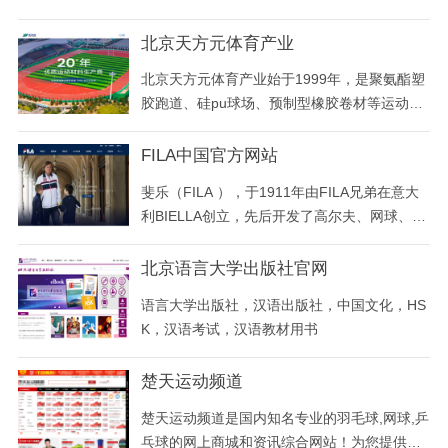
健身教练培训等服务。同时为江苏健身教练，
提供健身教练证书，私人教练资格证。南通体
北京天方元体育产业
育学院坚持以就业为导向，以技能为核心，旨
北京天方元体育产业始于1999年，是聚氨酯塑
在帮助学员快速掌握私教课程，实现高薪就
胶跑道、硅pu球场、预制型橡胶卷材等运动地
业。
材产品的生产商。
FILA中国官方网站
斐乐（FILA ），于1911年由FILA兄弟在意大
利BIELLA创立，先后开发了高尔夫、网球、健
身，瑜伽、跑步及滑雪系列，终奠定了世界著
名运动品牌的中坚地位，被认为是艺术的代
北京语言大学出版社官网
表，奢华的典范。明快大胆的设计风格、卓尔
语言大学出版社，汉语出版社，中国文化，HS
不群的高雅气质和独特的产品功效，使FILA
K，汉语考试，汉语教材用书
（斐乐）在国际顶尖运动品牌中风韵独具，誉
满全球。
楚天运动频道
楚天运动频道是国内知名专业的羽毛球,网球,乒
乓球的网上商城和资讯综合网站！为您提供羽