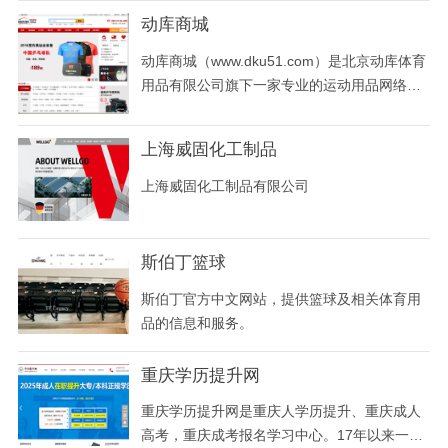
及各类网羽配
讼【咨询电话】400-9969-211
动库商城
动库商城（www.dku51.com）是北京动库体育
用品有限公司旗下一家专业的运动用品网络零
售商城(自主B2C)，为喜爱运动的人群提供高品
质的知名品牌运动产品。 所属地区：北京
上海威固化工制品
上海威固化工制品有限公司
斯伯丁篮球
斯伯丁官方中文网站，提供篮球及相关体育用
品的信息和服务。
重庆学历提升网
重庆学历提升网是重庆人学历提升、重庆成人
高考，重庆成考报名学习中心。17年以来一直