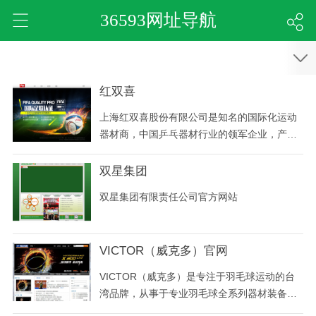
36593网址导航
红双喜
上海红双喜股份有限公司是知名的国际化运动
器材商，中国乒乓器材行业的领军企业，产品
以乒乓、羽毛球、举重三项器材为主，并拓展
至三大球、运动护具、运动鞋服、小件健身器
双星集团
材、各类场地器材等运动用品。“红双喜”商标
双星集团有限责任公司官方网站
创始于1959年，是第一个在世界大赛上（1961
年第26届北京世乒赛）亮相的中国体育品牌 。
VICTOR（威克多）官网
VICTOR（威克多）是专注于羽毛球运动的台
湾品牌，从事于专业羽毛球全系列器材装备的
研发、生产和销售。