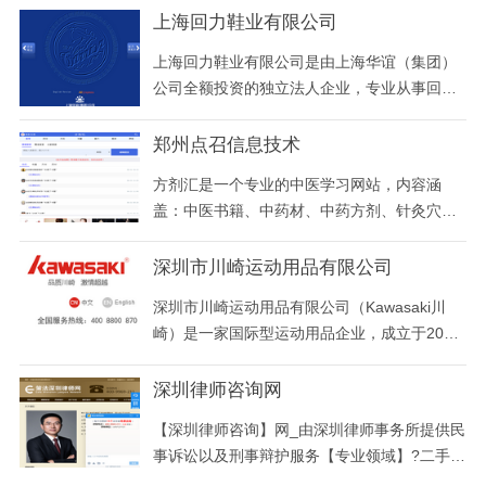
上海回力鞋业有限公司
上海回力鞋业有限公司是由上海华谊（集团）
公司全额投资的独立法人企业，专业从事回力
牌运动鞋及各类鞋产品的研发、制造和销售，
产品畅销全国，并出口东南亚、中东、欧美等
郑州点召信息技术
几十个国家和地区。
方剂汇是一个专业的中医学习网站，内容涵
盖：中医书籍、中药材、中药方剂、针灸穴
位、中医疗法等信息，是学习中医必备的网
站。
深圳市川崎运动用品有限公司
深圳市川崎运动用品有限公司（Kawasaki川
崎）是一家国际型运动用品企业，成立于2002
年，拥有国际知名品牌Kawasaki（川崎）在亚
太地区商标所有权，并在中国大陆地区建立具
深圳律师咨询网
有国际先进水准的产品研发和生产基地。公司
【深圳律师咨询】网_由深圳律师事务所提供民
主营网羽系列运动用品，包括：羽毛球拍、网
事诉讼以及刑事辩护服务【专业领域】?二手房
球拍、网羽运动服装、专业运动鞋、羽毛球以
纠纷 ?离婚 ?取保候审 ?劳动工伤/合同纠纷诉