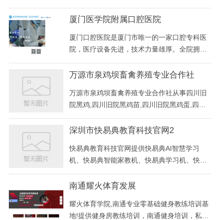
以学历提升口碑为服务宗旨，获得广大学历提
升的学员一致好评。
厦门医学院附属口腔医院
厦门口腔医院是厦门市唯一的一家口腔专科医
院，医疗设备先进，技术力量雄厚。全院拥有
进口口腔综合治疗机100余台，职工总人数180
余人人，其中研究生以...
万源市泉鸡坝畜禽养殖专业合作社
万源市泉鸡坝畜禽养殖专业合作社从事四川旧
院黑鸡,四川旧院黑鸡苗,四川旧院黑鸡蛋,四川
旧院土鸡的养殖,销售和批发等业务,咨询电
话：.
深圳市快易典教育科技官网2
快易典教育科技官网提供快易典AI智慧学习
机、快易典智能家教机、快易典学习机、快易
典学习电脑、数学大讲堂、阶梯数学、儿童点
读笔、奇米儿童早教电脑、数学认知与思维训
南通耀火体育发展
练，电子书包，学习电脑，电子词典等产品、
耀火体育学院,南通专业零基础健身教练培训基
资料下载和在线服务与支持。
地!提供健身房教练培训，南通健身培训，私人