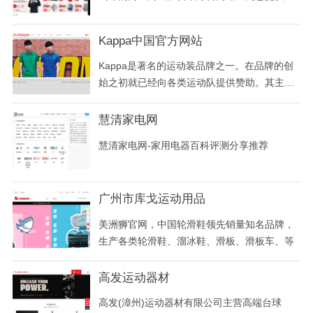
毛球拍,网球拍,乒乓球拍等运动用品正品直销,
专卖店同步上架,价廉物美！全国免费订购热线:
Kappa中国官方网站
4000276899,承诺:授权正品,假一赔十！
Kappa是著名的运动装品牌之一。在品牌的创
始之初就已经向各类运动队提供赞助。其主要
商品都是针对体育用品市场而设计的。南非和
牙买加等球队都是Kappa 的忠实支持者。
慧清家电网
慧清家电网-家用电器百科评测分享推荐
广州市库戈运动用品
美洲狮官网，中国轮滑鞋领先销量知名品牌，
生产各类轮滑鞋、溜冰鞋、滑板、滑板车、等
高发运动器材
高发(漳州)运动器材有限公司主营高端台球