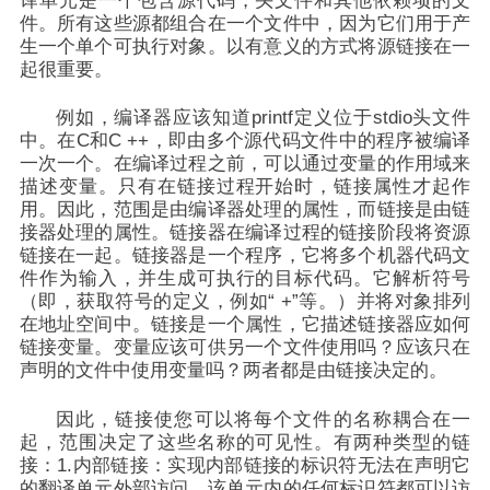
译单元是一个包含源代码，头文件和其他依赖项的文
件。所有这些源都组合在一个文件中，因为它们用于产
生一个单个可执行对象。以有意义的方式将源链接在一
起很重要。
例如，编译器应该知道printf定义位于stdio头文件
中。在C和C ++，即由多个源代码文件中的程序被编译
一次一个。在编译过程之前，可以通过变量的作用域来
描述变量。只有在链接过程开始时，链接属性才起作
用。因此，范围是由编译器处理的属性，而链接是由链
接器处理的属性。链接器在编译过程的链接阶段将资源
链接在一起。链接器是一个程序，它将多个机器代码文
件作为输入，并生成可执行的目标代码。它解析符号
（即，获取符号的定义，例如“ +”等。）并将对象排列
在地址空间中。链接是一个属性，它描述链接器应如何
链接变量。变量应该可供另一个文件使用吗？应该只在
声明的文件中使用变量吗？两者都是由链接决定的。
因此，链接使您可以将每个文件的名称耦合在一
起，范围决定了这些名称的可见性。有两种类型的链
接：1.内部链接：实现内部链接的标识符无法在声明它
的翻译单元外部访问。该单元内的任何标识符都可以访