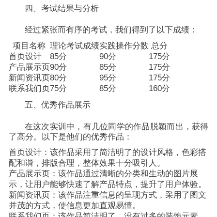
四、考试结果与分析
经过紧张而有序的考试，我们得到了以下成绩：
项目名称
理论考试成绩
实践操作分数
总分
首页设计
85分
90分
175分
产品展示页
90分
85分
175分
新闻资讯页
80分
95分
175分
联系我们页
75分
85分
160分
五、优秀作品展示
在这次实训中，有几位同学的作品脱颖而出，获得
了高分。以下是他们的优秀作品：
首页设计：该作品采用了简洁明了的设计风格，色彩搭
配和谐，排版合理，整体效果十分吸引人。
产品展示页：该作品通过清晰的分类和生动的图片展
示，让用户能够快速了解产品特点，提升了用户体验。
新闻资讯页：该作品注重信息的呈现方式，采用了图文
并茂的方式，使信息更加直观易懂。
联系我们页：该作品简洁明了，没有过多的装饰元素，