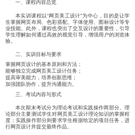
一、课程内容总览
本实训课程以“网页美工设计”为中心，目的是让学
生掌握网页布局、色彩搭配、字体使用、图标设计等专
业技能。此外，课程也突出了交互设计的重要性，引导
学生理解如何通过高效的视觉引导，增强用户的浏览体
验。
二、实训目标与要求
掌握网页设计的基本原则和方法；
能够独立完成网页美工设计任务；
提高审美能力，培养创新思维；
加强团队协作，提升沟通能力。
三、考试内容与形式
本次期末考试分为理论考试和实践操作两部分。理
论部分主要测试学生对网页美工设计理论知识的掌握程
度；实践操作部分则要求学生根据给定的项目任务，进
行网页设计并提交最终作品。