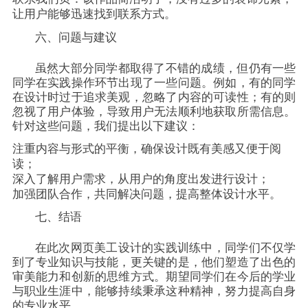
让用户能够迅速找到联系方式。
六、问题与建议
虽然大部分同学都取得了不错的成绩，但仍有一些
同学在实践操作环节出现了一些问题。例如，有的同学
在设计时过于追求美观，忽略了内容的可读性；有的则
忽视了用户体验，导致用户无法顺利地获取所需信息。
针对这些问题，我们提出以下建议：
注重内容与形式的平衡，确保设计既有美感又便于阅
读；
深入了解用户需求，从用户的角度出发进行设计；
加强团队合作，共同解决问题，提高整体设计水平。
七、结语
在此次网页美工设计的实践训练中，同学们不仅学
到了专业知识与技能，更关键的是，他们塑造了出色的
审美能力和创新的思维方式。期望同学们在今后的学业
与职业生涯中，能够持续秉承这种精神，努力提高自身
的专业水平。