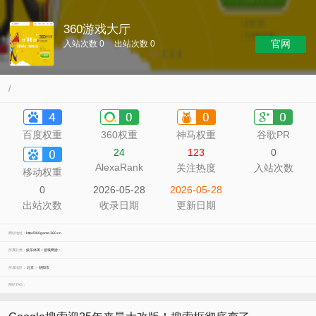
360游戏大厅
官网
入站次数 0
出站次数 0
/
百度权重
360权重
神马权重
谷歌PR
24
123
0
AlexaRank
关注热度
入站次数
移动权重
0
2026-05-28
2026-05-28
出站次数
收录日期
更新日期
网站地址：
http://360game.360.cn
所属分类：
娱乐休闲
>
游戏网游
>
所属地区：
北京
>
朝阳市
网站TAG：