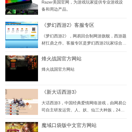
Razer美国官网，为游戏玩家提供专业游戏设
备和周边产品。
《梦幻西游2》客服专区
《梦幻西游2》，网易回合制网游旗舰，西游题
材扛鼎之作。客服专区是梦幻西游2玩家综合服
务平台，遇到问题可在此查询帮助指引或直接
联系客服。客服电话：020-83918162
烽火战国官方网站
烽火战国官方网站
《新大话西游3》
大话西游3，中国经典爱情网络游戏，由网易公
司自主研发运营。人、妖、仙三大种族，24个
主角任你选择，打造爱情网游史诗神话，使你
如临仙境，为爱西行！邀请好友回归大话3，还
魔域口袋版中文官方网站
有海量经验和极品道具。