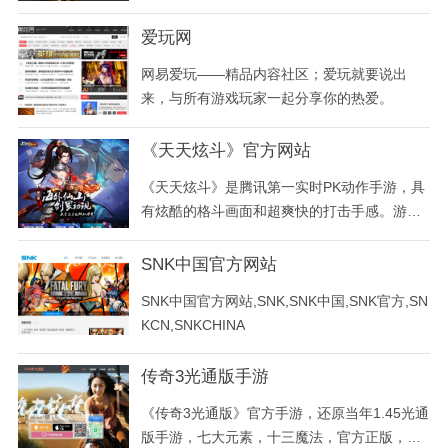
币、游戏装备、游戏账号、游戏点卡等在淘宝
游戏交易中心里应有尽有，安全快速的交易服
爱玩网
务是淘宝游戏交易平台的一大特色。交易模式
网易爱玩——精品内容社区；爱玩就要说出
以支付宝为担保形式进行。
来，与所有游戏玩家一起分享你的热爱。
《天天炫斗》官方网站
《天天炫斗》是腾讯第一实时PK动作手游，具
有炫酷的格斗画面和超爽快的打击手感。游戏
角色个性迥异、技能华丽酷炫，无限连击的全
屏大招，给人带来动作游戏巅峰体验。游戏中
SNK中国官方网站
有实时PK、公会争霸、组队闯关、语音聊天等
SNK中国官方网站,SNK,SNK中国,SNK官方,SN
多种好友互动玩法，还可变身成为BOSS、机
KCN,SNKCHINA
甲击溃敌人。新版本将更新角色觉醒系统，焕
然一新的主角
传奇3光通版手游
《传奇3光通版》官方手游，还原当年1.45光通
版手游，七大元素，十三魔法，官方正版，人