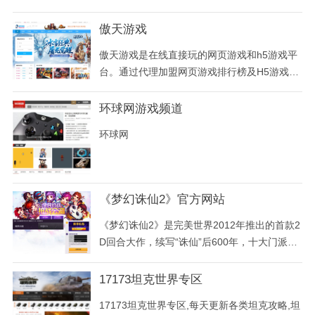
人平等
傲天游戏
傲天游戏是在线直接玩的网页游戏和h5游戏平
台。通过代理加盟网页游戏排行榜及H5游戏排
行榜前十热门网游，傲天游戏致力于打造ai人
工智能时代很受玩家喜欢的三端游戏平台。
环球网游戏频道
环球网
《梦幻诛仙2》官方网站
《梦幻诛仙2》是完美世界2012年推出的首款2
D回合大作，续写“诛仙”后600年，十大门派两
大阵营之间所发生的故事。基于顶尖引擎实现
了六大独创及十二大超越。
17173坦克世界专区
17173坦克世界专区,每天更新各类坦克攻略,坦