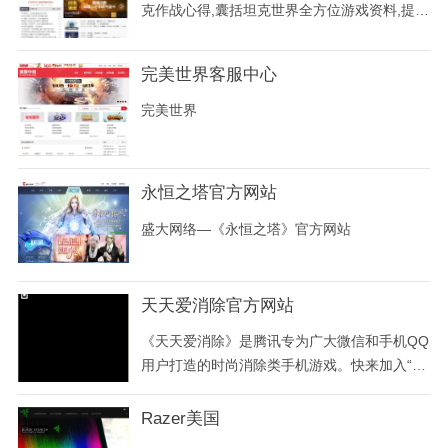
克作战心得,囊括坦克世界全方位游戏资料,提供
坦克世界瞄准插件,坦克世界弱点插件,坦克世界
各类涂装下载,拥有新坦克世界资讯及视频,并提
完美世界客服中心
供大量坦克世界特权卡、黄金卡尊享卡发放,更
多坦克世界信息尽在17173坦克世界专区!更多
完美世界
的坦克世界ol资料尽在17173中国游戏第一门户
站
永恒之塔官方网站
盛大网络—《永恒之塔》官方网站
天天爱消除官方网站
《天天爱消除》是腾讯专为广大微信和手机QQ
用户打造的时尚消除类手机游戏。快来加入“天
天爱消除”，和超萌的动物们一起畅享指尖乐
趣，与好友互动PK，变身朋友圈的“消除达
Razer美国
人”！