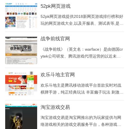
52pk网页游戏
52pk网页游戏提供2018新网页游戏排行榜和好
玩的网页游戏大全,以及开服表、测试表等,是国
内专业的网页游戏攻略网站.
战争前线官网
《战争前线》（英文名：warface）是由德国cr
ytek公司研发、腾讯游戏代理运营的以近未来
为世界观的一款军事射击类网游，游戏采用cryt
ek自有的cryengine3引擎打造，通过特色鲜明
欢乐斗地主官网
的四种职业、持续更新的pve任务、独具匠心的
pvp模式及丰富的diy枪械改造系统，为玩家打
欢乐斗地主是腾讯移动游戏平台首款实时对战
造真实的战争场景。并结合aaa级包装质量的ai
棋牌手游，纯正经典玩法 丰富癞子玩法 刺激挑
与物理
战赛玩法，全民在线牌技PK；您可以与亿万游
戏玩家同桌竞技，还可以和好友拼倍数、拼财
淘宝游戏交易
富，在游戏中感受到无处不在的欢乐！
淘宝游戏交易是淘宝网推出的为玩家提供与网
络游戏相关的游戏交易服务平台，各种游戏