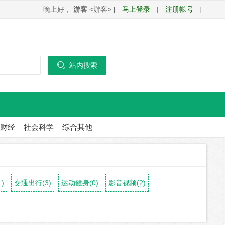
晚上好，
游客
<游客> [
马上登录
|
注册帐号
]

站内搜索
财经
社会科学
综合其他
)
交通出行(3)
运动健身(0)
影音视频(2)