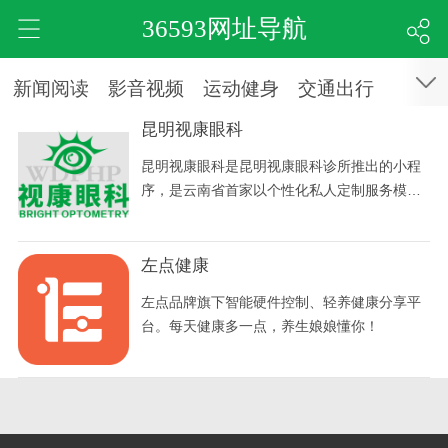
36593网址导航
新闻阅读
影音视频
运动健身
交通出行
昆明视康眼科
昆明视康眼科是昆明视康眼科诊所推出的小程
序，是云南省首家以个性化私人定制服务模式
为基础、中西医结合治疗各种功能性眼病的平
台；集医疗、保健为一体，具备权威性、专业
性，面向云南省的眼科小程序，专为0到18岁
左点健康
青少年建立屈光发育档案，定期进行眼病筛
左点品牌旗下智能硬件控制、轻养健康分享平
查，制定个性化视觉健康解决方案。
台。每天健康多一点，养生娘娘懂你！