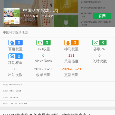
中国科学院幼儿园
官网
入站次数 0
出站次数 0
中国科学院幼儿园
百度权重
360权重
神马权重
谷歌PR
0
131
0
AlexaRank
关注热度
入站次数
移动权重
0
2026-05-11
2026-05-29
出站次数
收录日期
更新日期
网站地址：
https://www.caskg.cn
所属分类：
教育人才
>
幼儿教育
>
所属地区：
北京
>
北京市
网站TAG：
科学
幼儿
幼儿园
中国