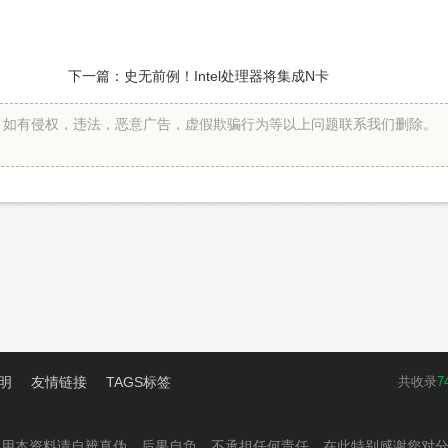
下一篇：
史无前例！Intel处理器将集成N卡
。如有侵权，违法，恶意广告，虚假欺骗行为等以上问题联系我们删除。
明
友情链接
TAGS标签
共收录
7
使用本资料请自辨真伪、后果自负，不承担任何责任。在此特别感谢您对