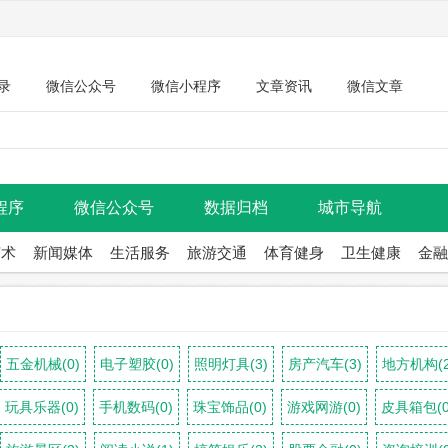
录
微信公众号
微信小程序
文章资讯
微信文章
程序
微信公众号
数据归档
城市导航
艺术
新闻媒体
生活服务
旅游交通
体育健身
卫生健康
金融
五金机械(0)
电子塑胶(0)
照明灯具(3)
房产汽车(3)
地方机构(2
玩具乐器(0)
手机数码(0)
珠宝饰品(0)
游戏网游(0)
皮具箱包(0