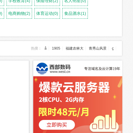
)
学校教育(4)
保险理财(2)
名人明星(0)
)
电商购物(2)
体育运动(0)
食品酒水(1)
热搜：
å
1905
福建农林大
青秀山风景
ç