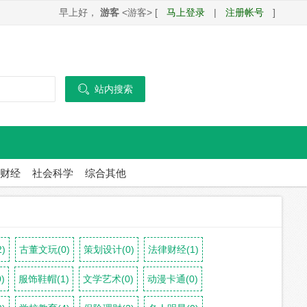
早上好，
游客
<游客> [
马上登录
|
注册帐号
]

站内搜索
财经
社会科学
综合其他
)
古董文玩(0)
策划设计(0)
法律财经(1)
)
服饰鞋帽(1)
文学艺术(0)
动漫卡通(0)