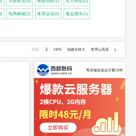
)
学校教育(4)
保险理财(2)
名人明星(0)
)
电商购物(2)
体育运动(0)
食品酒水(1)
热搜：
å
1905
福建农林大
青秀山风景
ç