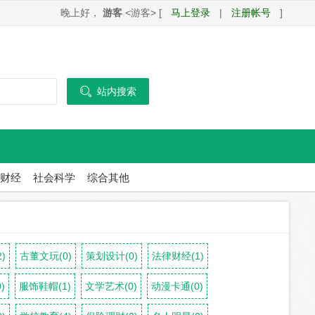
晚上好，
游客
<游客> [
马上登录
|
注册帐号
]

站内搜索
财经
社会科学
综合其他
)
古董文玩(0)
策划设计(0)
法律财经(1)
)
服饰鞋帽(1)
文学艺术(0)
动漫卡通(0)