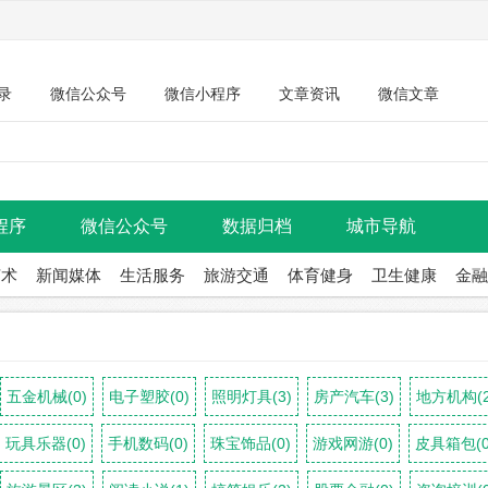
录
微信公众号
微信小程序
文章资讯
微信文章
程序
微信公众号
数据归档
城市导航
艺术
新闻媒体
生活服务
旅游交通
体育健身
卫生健康
金融
五金机械(0)
电子塑胶(0)
照明灯具(3)
房产汽车(3)
地方机构(2
玩具乐器(0)
手机数码(0)
珠宝饰品(0)
游戏网游(0)
皮具箱包(0