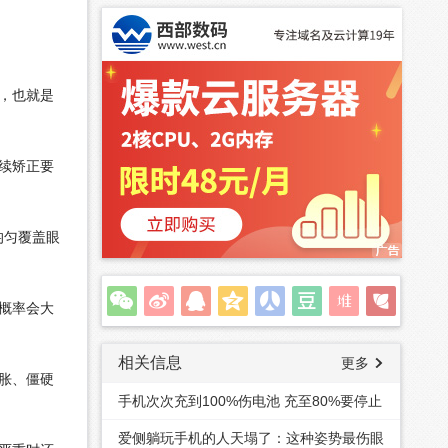
，也就是
续矫正要
均匀覆盖眼
概率会大
相关信息
更多
胀、僵硬
手机次次充到100%伤电池 充至80%要停止
爱侧躺玩手机的人天塌了：这种姿势最伤眼