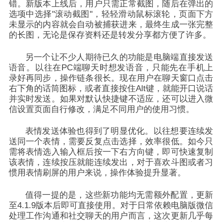
错。新版本上线后，用户只需正常截图，随后在弹出的
选项中选择"滚动截图"，轻轻滑动鼠标滚轮，页面下方
未显示的内容就会自动被捕获进来，最终生成一张完整
的长图，无论是保存资料还是转发分享都方便了许多。
另一个让不少人期待已久的功能是电脑端直接发送
语音。以往在PC端聊天时想发语音，只能先在手机上
录好再同步，操作链条很长。现在用户在聊天窗口点击
右下角的话筒图标，或者直接按住Alt键，就能开口说话
并实时发送。如果对默认快捷键不适应，还可以进入微
信设置页面自行修改，满足不同用户的使用习惯。
表情发送体验也得到了明显优化。以往想要连续发
送同一个表情，需要反复点击选择，效率很低。如今只
需将表情选入输入框后按一下右方向键，即可快速复制
该表情，连续按压就能连续发出，对于喜欢斗图或者习
惯用表情刷屏的用户来说，操作体验提升显著。
值得一提的是，这些新功能均无需额外配置，更新
至4.1.9版本后即可直接使用。对于日常依赖电脑版微信
处理工作沟通和社交聊天的用户而言，这次更新几乎每