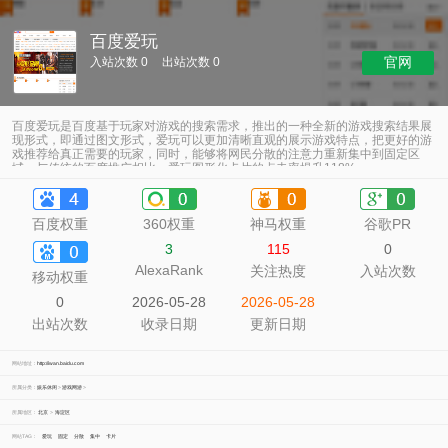
百度爱玩
官网
入站次数 0
出站次数 0
百度爱玩是百度基于玩家对游戏的搜索需求，推出的一种全新的游戏搜索结果展
现形式，即通过图文形式，爱玩可以更加清晰直观的展示游戏特点，把更好的游
戏推荐给真正需要的玩家，同时，能够将网民分散的注意力重新集中到固定区
域。与传统的百度推广相比，爱玩图形化卡片的点击率提升118%。
百度权重
360权重
神马权重
谷歌PR
3
115
0
AlexaRank
关注热度
入站次数
移动权重
0
2026-05-28
2026-05-28
出站次数
收录日期
更新日期
网站地址：
http://iwan.baidu.com
所属分类：
娱乐休闲
>
游戏网游
>
所属地区：
北京
>
海淀区
网站TAG：
爱玩
固定
分散
集中
卡片