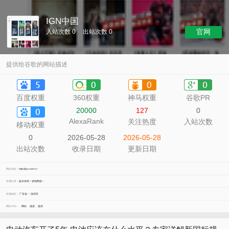
IGN中国
官网
入站次数 0
出站次数 0
提供给谷歌的网站描述
百度权重
360权重
神马权重
谷歌PR
20000
127
0
AlexaRank
关注热度
入站次数
移动权重
0
2026-05-28
2026-05-28
出站次数
收录日期
更新日期
网站地址：
http://ign.com.cn
所属分类：
娱乐休闲
>
游戏网游
>
所属地区：
广东省
>
深圳市
网站TAG：
网站
描述
提供