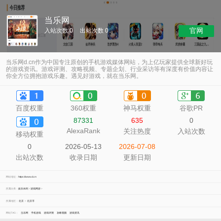
当乐网
官网
入站次数 0
出站次数 0
当乐网d.cn作为中国专注原创的手机游戏媒体网站，为上亿玩家提供全球新好玩
的游戏资讯。游戏评测、攻略视频、专题企划、行业采访等有深度有价值内容让
你全方位拥抱游戏乐趣。遇见好游戏，就在当乐网。
百度权重
360权重
神马权重
谷歌PR
87331
635
0
AlexaRank
关注热度
入站次数
移动权重
0
2026-05-13
2026-07-08
出站次数
收录日期
更新日期
网站地址：
https://www.d.cn
所属分类：
娱乐休闲
>
游戏网游
>
所属地区：
北京
>
北京市
网站TAG：
当乐网
手机游戏
游戏评测
攻略视频
游戏资讯