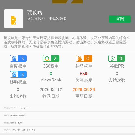
玩攻略
官网
入站次数 0
出站次数 0
玩攻略是一家专注于为玩家提供游戏攻略、心得体验、技巧分享等内容的综合性
游戏攻略网站，无论你是喜欢角色扮演游戏、射击游戏、策略游戏还是冒险游
戏，玩攻略都能为你提供全面的指导。
百度权重
360权重
神马权重
谷歌PR
0
659
0
AlexaRank
关注热度
入站次数
移动权重
0
2026-05-12
2026-06-23
出站次数
收录日期
更新日期
网站地址：
http://www.wangonglue.com
所属分类：
娱乐休闲
>
游戏网游
>
所属地区：
湖南省
>
长沙市
网站TAG：
网站
得体
分享
扮演
角色