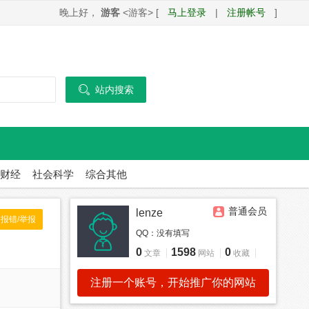
晚上好，
游客
<游客> [
马上登录
|
注册帐号
]

站内搜索
财经
社会科学
综合其他
普通会员
lenze
报错/举报
QQ：
没有填写
0
1598
0
文章
网站
收藏
注册一个账号，开始推广你的网站