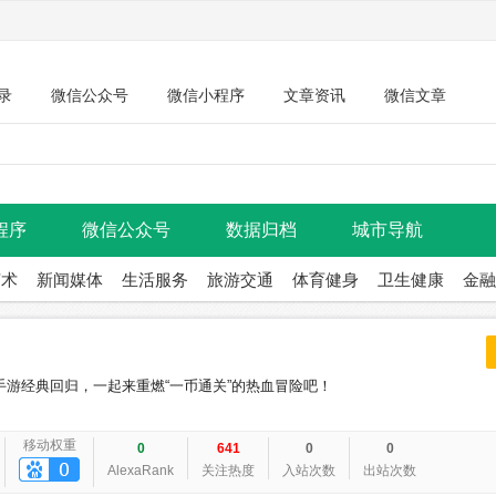
录
微信公众号
微信小程序
文章资讯
微信文章
程序
微信公众号
数据归档
城市导航
艺术
新闻媒体
生活服务
旅游交通
体育健身
卫生健康
金融
手游经典回归，一起来重燃“一币通关”的热血冒险吧！
移动权重
0
641
0
0
AlexaRank
关注热度
入站次数
出站次数