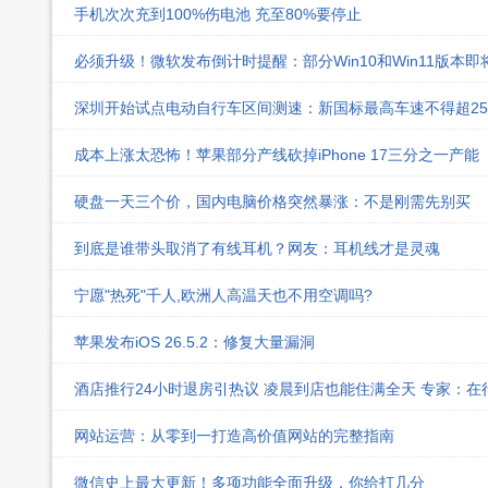
手机次次充到100%伤电池 充至80%要停止
必须升级！微软发布倒计时提醒：部分Win10和Win11版本
深圳开始试点电动自行车区间测速：新国标最高车速不得超25k
成本上涨太恐怖！苹果部分产线砍掉iPhone 17三分之一产能
硬盘一天三个价，国内电脑价格突然暴涨：不是刚需先别买
到底是谁带头取消了有线耳机？网友：耳机线才是灵魂
宁愿"热死"千人,欧洲人高温天也不用空调吗?
苹果发布iOS 26.5.2：修复大量漏洞
酒店推行24小时退房引热议 凌晨到店也能住满全天 专家：在
网站运营：从零到一打造高价值网站的完整指南
微信史上最大更新！多项功能全面升级，你给打几分