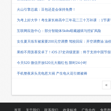
火山引擎总裁：豆包还是会保持免费！
为考上好大学！考生家长称高中三年花二三十万补课 ：1节
互联网应急中心：部分智能体Skills暗藏越狱与挖矿风险
女生夏天练车被索要200元空调费 驾校回应：开空调费油 油
果粉不用羡慕安卓了！iOS 27史诗级更新：终于支持中国节
今天520 微信开放520元大额红包 限时24小时
手机整夜床头充电惹大祸 产生电火花引燃被褥
«
首页
关于我们
联系我们
收录标准
广告合作
免责声