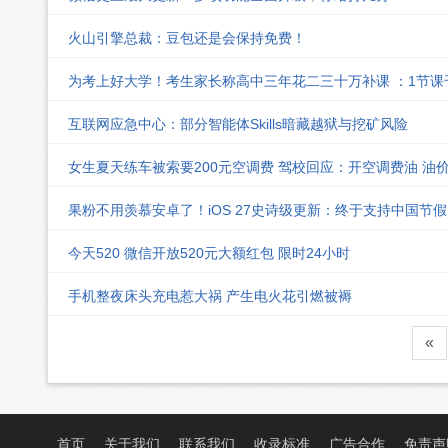
火山引擎总裁：豆包还是会保持免费！
为考上好大学！考生家长称高中三年花二三十万补课 ：1节
互联网应急中心：部分智能体Skills暗藏越狱与挖矿风险
女生夏天练车被索要200元空调费 驾校回应：开空调费油 油
果粉不用羡慕安卓了！iOS 27史诗级更新：终于支持中国节
今天520 微信开放520元大额红包 限时24小时
手机整夜床头充电惹大祸 产生电火花引燃被褥
«
首页
关于我们
联系我们
收录标准
广告合作
免责声