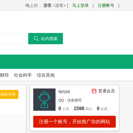
晚上好，
游客
<游客> [
马上登录
|
注册帐号
]

站内搜索
财经
社会科学
综合其他
普通会员
lenze
报错/举报
QQ：
没有填写
0
1598
0
文章
网站
收藏
注册一个账号，开始推广你的网站