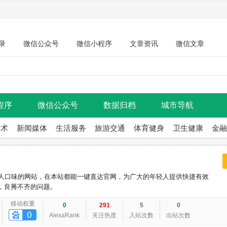
录
微信公众号
微信小程序
文章资讯
微信文章
程序
微信公众号
数据归档
城市导航
艺术
新闻媒体
生活服务
旅游交通
体育健身
卫生健康
金融
轻人口味的网站，在本站都能一键直达官网，为广大的年轻人提供快捷有效
，良莠不齐的问题。
移动权重
0
291
5
0
AlexaRank
关注热度
入站次数
出站次数