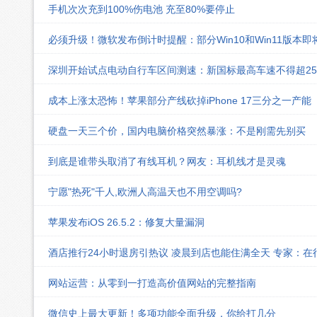
手机次次充到100%伤电池 充至80%要停止
必须升级！微软发布倒计时提醒：部分Win10和Win11版本
深圳开始试点电动自行车区间测速：新国标最高车速不得超25k
成本上涨太恐怖！苹果部分产线砍掉iPhone 17三分之一产能
硬盘一天三个价，国内电脑价格突然暴涨：不是刚需先别买
到底是谁带头取消了有线耳机？网友：耳机线才是灵魂
宁愿"热死"千人,欧洲人高温天也不用空调吗?
苹果发布iOS 26.5.2：修复大量漏洞
酒店推行24小时退房引热议 凌晨到店也能住满全天 专家：在
网站运营：从零到一打造高价值网站的完整指南
微信史上最大更新！多项功能全面升级，你给打几分