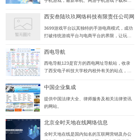
手机游戏，最新单机、网游手机游戏下载和攻
略。每天都发放游戏礼包，更有诸多游戏妹子
一起互动。好玩的手机游戏，就上go.cc。
西安叁陆玖玖网络科技有限责任公司网
3699游戏平台以其独特的手游电商模式，成功
打破传统游戏平台与电商平台的界限，让玩家
在享受精彩游戏内容的同时，能以游戏充值所
获钻石兑换心仪商品，实现娱乐消费的无缝衔
西电导航
接，开创了手游行业消费生态的新纪元
西电导航123是官方的西电网址导航站，收录
了西安电子科技大学校内校外有关的站点，具
有西电校内电话簿，西电视频点播，西电衣食
住行查询，校内各种服务向导等诸多特色功
中国企业集成
能！
提供中国法律大全、律师服务及相关法律资讯
的网站。
北京全时天地在线网络信息
全时天地在线是国内知名的互联网营销及办公