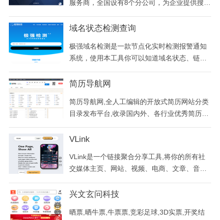
服务商，全国设有8个分公司，为企业提供搜索
引擎、程序化广告、社会化营销、客户管理、
移动办公等一站式服务
域名状态检测查询
极强域名检测是一款节点化实时检测报警通知
系统，使用本工具你可以知道域名状态、链接
状态、网络状态、链接是否打开异常、域名是
否掉备案等，并通过微信、邮件、钉钉、短信
简历导航网
或电话报警提醒您，让业务更稳定，降低运营
简历导航网,全人工编辑的开放式简历网站分类
损失。
目录发布平台,收录国内外、各行业优秀简历网
站资源,旨在为用户提供简历网站分类目录网址
检索、优秀简历网站网址目录参考、精品简历
VLink
推广服务.
VLink是一个链接聚合分享工具,将你的所有社
交媒体主页、网站、视频、电商、文章、音乐
等信息聚合到一个链接中,轻松分享你的全部。
VLink,你需要分享的唯一链接,立刻让世界发现
兴文玄问科技
多面的你。
晒票,晒牛票,牛票票,竞彩足球,3D实票,开奖结