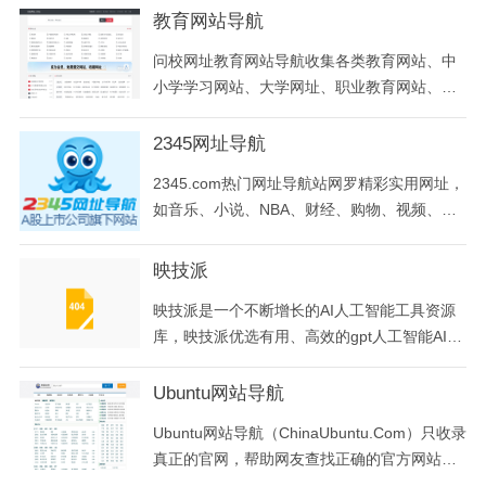
教育网站导航
问校网址教育网站导航收集各类教育网站、中
小学学习网站、大学网址、职业教育网站、考
试网站、培训机构网址等，为使用者提供各
类、考试、培训、创业、教育网址导航。
2345网址导航
2345.com热门网址导航站网罗精彩实用网址，
如音乐、小说、NBA、财经、购物、视频、软
件及热门游戏网址大全等，二三四五网址导航
提供了多种搜索引擎入口、实用查询、天气预
映技派
报、个性定制等实用功能，帮助广大网友畅游
映技派是一个不断增长的AI人工智能工具资源
网络更轻松。
库，映技派优选有用、高效的gpt人工智能AI工
具，可帮助增强您的创造力和业务。让您及时
了解每日AI人工智能新闻和工具。
Ubuntu网站导航
Ubuntu网站导航（ChinaUbuntu.Com）只收录
真正的官网，帮助网友查找正确的官方网站，
杜绝山寨、假冒、钓鱼网站。提高上网安全意