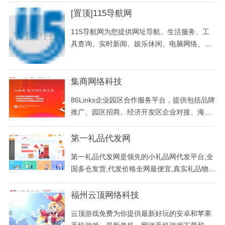
识，避免进入假官网，避免上当、受骗造成的
[置顶]115导航网
时间损失甚至金钱损失。
115导航网为您提供网址导航、生活服务、工
具查询、实时新闻、娱乐休闲、电脑网络、财
经证券、体育运动、教育教学、网上购物、行
业网站、地方网站等多种类别一站式上网导航
服务。“115导航网”力求打造最好的个性化微门
集商网络科技
户导航平台，实现网站导航自主化、个性化、
86Links企业园区合作服务平台，提供包括品牌
系统化，让更多的网友能够体验到上网的方便
推广、园区招商、经济开发区企业对接、海
与快捷，为广大用户提供更完善，更强大的互
外、资源、企业选址、产业园区合作、采购、
联网应用与服务！
高新技术项目对接等多项服务的互联网平台。
第一礼品代发网
第一礼品代发网是领先的小礼品网代发平台,全
国多仓发货,代发价格全网最便宜,真实礼品物流
签收,支持淘宝、拼多多、抖音、京东、快手、
1688等主流电商平台的小礼品快递代发,安全售
福州云顶网络科技
后有保障!
云顶游戏免费为你提供最新好玩的安卓和苹果