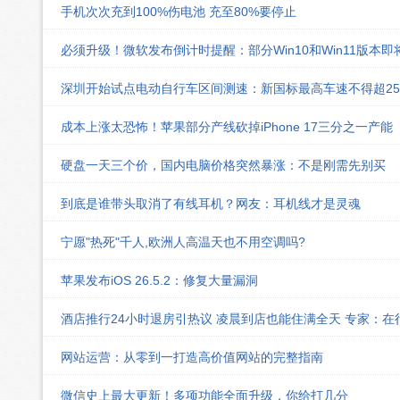
手机次次充到100%伤电池 充至80%要停止
必须升级！微软发布倒计时提醒：部分Win10和Win11版本
深圳开始试点电动自行车区间测速：新国标最高车速不得超25k
成本上涨太恐怖！苹果部分产线砍掉iPhone 17三分之一产能
硬盘一天三个价，国内电脑价格突然暴涨：不是刚需先别买
到底是谁带头取消了有线耳机？网友：耳机线才是灵魂
宁愿"热死"千人,欧洲人高温天也不用空调吗?
苹果发布iOS 26.5.2：修复大量漏洞
酒店推行24小时退房引热议 凌晨到店也能住满全天 专家：在
网站运营：从零到一打造高价值网站的完整指南
微信史上最大更新！多项功能全面升级，你给打几分