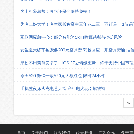
火山引擎总裁：豆包还是会保持免费！
为考上好大学！考生家长称高中三年花二三十万补课 ：1节
互联网应急中心：部分智能体Skills暗藏越狱与挖矿风险
女生夏天练车被索要200元空调费 驾校回应：开空调费油 油
果粉不用羡慕安卓了！iOS 27史诗级更新：终于支持中国节
今天520 微信开放520元大额红包 限时24小时
手机整夜床头充电惹大祸 产生电火花引燃被褥
«
首页
关于我们
联系我们
收录标准
广告合作
免责声