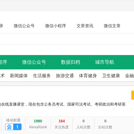
录
微信公众号
微信小程序
文章资讯
微信文章
程序
微信公众号
数据归档
城市导航
艺术
新闻媒体
生活服务
旅游交通
体育健身
卫生健康
金融
的在线直播课堂，现在包含公务员考试、国家司法考试、考研政治和考研英
移动权重
1980
164
0
0
AlexaRank
关注热度
入站次数
出站次数