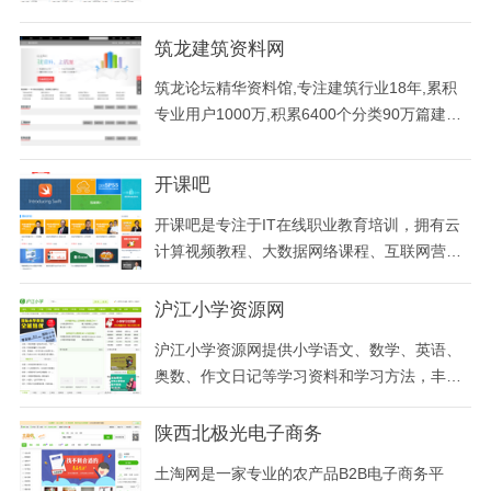
板,帝国CMS学校模板,帝国CMS自适应模板,帝
国CMS手机模板,帝国CMS插件,二次开发,帝国
筑龙建筑资料网
CMS免费模板下载.
筑龙论坛精华资料馆,专注建筑行业18年,累积
专业用户1000万,积累6400个分类90万篇建筑
工程资料.筑龙论坛精华资料馆包括建筑设计ca
d图纸,设计方案,施工组织设计,施工方案,建筑
开课吧
工程技术,建筑工程管理,工程造价资料,机电安
装资料等,是全国大,专业的精品建筑工程资料阅
开课吧是专注于IT在线职业教育培训，拥有云
读和下载平台,是建筑行业工程师、设计师、建
计算视频教程、大数据网络课程、互联网营
造师、
销、JAVA培训、html教程、android培训、ios
培训等泛IT学科的在线学习平台、职业培训平
沪江小学资源网
台。
沪江小学资源网提供小学语文、数学、英语、
奥数、作文日记等学习资料和学习方法，丰富
的学习资源帮助小学生更好的掌握学习方法，
提高学习成绩。
陕西北极光电子商务
土淘网是一家专业的农产品B2B电子商务平