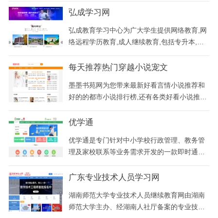
统、在线教育平台、题库小程序方案、教育类a
弘成学习网
pp。迅课已累计覆盖终端学员8000w，每天有
弘成教育学习中心为广大学生提供网络教育,网
210w学员使用迅课刷题、观看课程。
络远程学历教育,成人继续教育,包括专升本,高
起本,高起专等210多个热门专业供学员选择.并
在北京、上海、浙江、江苏、江西、安徽、湖
每天推荐热门穿越小说宠文
南、贵州、四川、山西等地建设有130余家数
墨墨书苑网为您带来最新好看言情小说推荐和
字化学习中心,提升学历,升级事业来弘成教育.
好的的都市小说排行榜,还有各类好看小说推荐
和试读,包括古代小说、玄幻小说等,找网络小说
就上墨墨书苑。
优学通
优学通是专门针对中小学校行政管理、教务管
理及家校联系等业务需求开发的一款即时通讯
客户端产品。
广东专业技术人员学习网
湖南师范大学专业技术人员继续教育网由湖南
师范大学主办、经湖南人社厅备案的专业技术