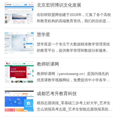
动力，突出特色创品牌”的办学思路，秉承“明
北京宏玥博识文化发展
德 达理 尚学 精工”的校训，弘扬精益求精、追
在职研联盟网创建于2018年，汇集了各个高校
求卓越的工匠精神
和教育机构的高端教育资讯，我们的目的是为
高校，教育机构与学员提供在职研究生报考为
主题的沟通对接桥梁。主要提供在职研究生、
慧学星
在职博士、mba、emba、mpa、mem、dba、
慧学星是一个专注于大数据精准教学管理系统
fdba等类别的在职研究生招生简章、报考条
的教育平台，提供教学管理和数据分析服务。
件、报名时间、报名入口等招生信息，为学员
提供全方位的报考
教师听课网
教师听课网（yanxiuwang.cn）是国内领先的
优质课教学视频网站，免费提供中小学各学科
优质课、公开课、示范课教学视频、说课视频
及配套教案课件,视频包括高中各学科教学视
成都艺考升教育科技
频、初中各学科教学视频、小学各学科教学视
模拟志愿填报_零基础三步考上好大学_艺术生
频、幼儿教学视频。视频种类涵概优质课教学
怎么填报高考志愿_艺术生智能志愿填报系统_
视频、观摩课教学视频、公开课教学视频 、教
全国艺术类志愿填报系统_高考填报志愿的方法