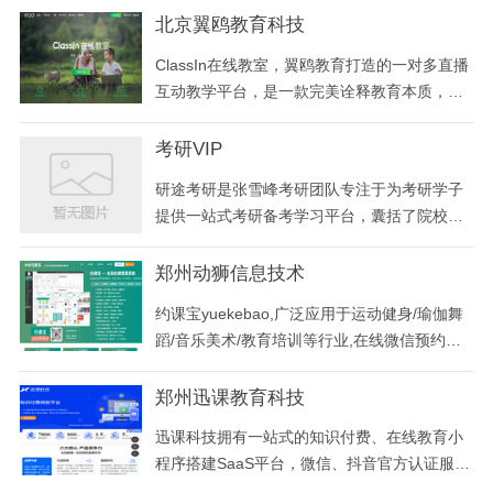
研课教学视
与步骤_艺术生填报志愿的方法与步骤_艺考的
北京翼鸥教育科技
专业_艺考是什么_美术艺考考什么_报考志愿
ClassIn在线教室，翼鸥教育打造的一对多直播
表
互动教学平台，是一款完美诠释教育本质，还
原线下面对面互动式教学的在线教室，ClassIn
为在线教学提供完美的解决方案！
考研VIP
研途考研是张雪峰考研团队专注于为考研学子
提供一站式考研备考学习平台，囊括了院校规
划指导、考研政治、数学、英语及专业课等名
师在线直播课程和内容详实的精品录播课，并
郑州动狮信息技术
提供配套优质学习资料，满足全日制考研、在
约课宝yuekebao,广泛应用于运动健身/瑜伽舞
职考研、艺术考研、MBA考研等不同学子的备
蹈/音乐美术/教育培训等行业,在线微信预约报
考需求
名小程序,每天累计服务30W+人次,集成多种功
能,让经营更简单!
郑州迅课教育科技
迅课科技拥有一站式的知识付费、在线教育小
程序搭建SaaS平台，微信、抖音官方认证服务
商，专注开发制作知识付费小程序，网校系