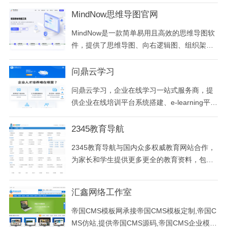
人员继续教育基地、面向全省专业技术人员开
展公需科目、专业课科目和选修科目，为技术
MindNow思维导图官网
人员继续教育人员提供职称评定网络培训平台
MindNow是一款简单易用且高效的思维导图软
件，提供了思维导图、向右逻辑图、组织架构
图、鱼骨图、括号图等十多种结构，支持多平
台操作及内容同步，拥有海量精品模板可直接
问鼎云学习
使用，适用于头脑风暴、思维整理、学习笔记
问鼎云学习，企业在线学习一站式服务商，提
和会议记录等多种场景使用，激发您的灵感与
供企业在线培训平台系统搭建、e-learning平台
创意，有效提升工作和学习效率。
建设、企业内训系统开发，企业在线学习平台
运营等服务，支持企业培训管理、员工在线学
2345教育导航
习、企业培训考试，组织知识共享，助力企业
2345教育导航与国内众多权威教育网站合作，
打造专属线上培训学习平台系统。
为家长和学生提供更多更全的教育资料，包括
在线权威教育网站，课程大全，学历教育，职
业资格，外语学习，财会金融信息，知名大学
汇鑫网络工作室
排行榜等等。想找教育课程资料尽在2345教
育！
帝国CMS模板网承接帝国CMS模板定制,帝国C
MS仿站,提供帝国CMS源码,帝国CMS企业模