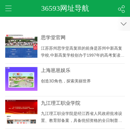
36593网址导航
思学堂官网
江苏苏州思学堂高复班的前身是苏州中新高复
学校,中新高复学校创办于1997年的高考复读学
校,2015年学思堂教育收购苏州中新高复学校,
专注中考复读、高考复读，开设初三、高三复
上海崽崽娱乐
读班,小班中班结合,特色课程体系,科学规划,可
创造3D角色，探索美丽世界
申请住宿,火热招生中!
九江理工职业学院
九江理工职业学院是经江西省人民政府批准设
置、教育部备案，具备统招资格的全日制普通
高等院校，坚持“提高质量谋发展，深化改革出