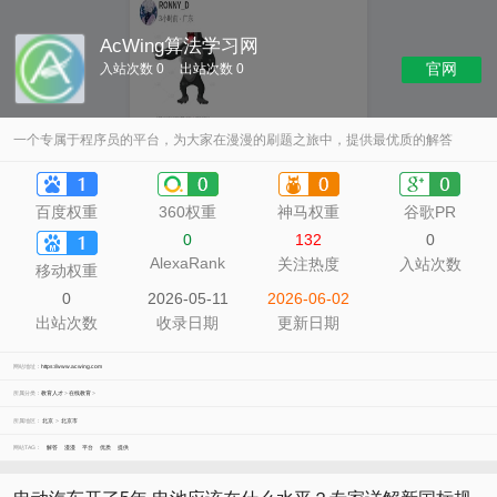
AcWing算法学习网
官网
入站次数 0
出站次数 0
一个专属于程序员的平台，为大家在漫漫的刷题之旅中，提供最优质的解答
百度权重
360权重
神马权重
谷歌PR
0
132
0
AlexaRank
关注热度
入站次数
移动权重
0
2026-05-11
2026-06-02
出站次数
收录日期
更新日期
网站地址：
https://www.acwing.com
所属分类：
教育人才
>
在线教育
>
所属地区：
北京
>
北京市
网站TAG：
解答
漫漫
平台
优质
提供