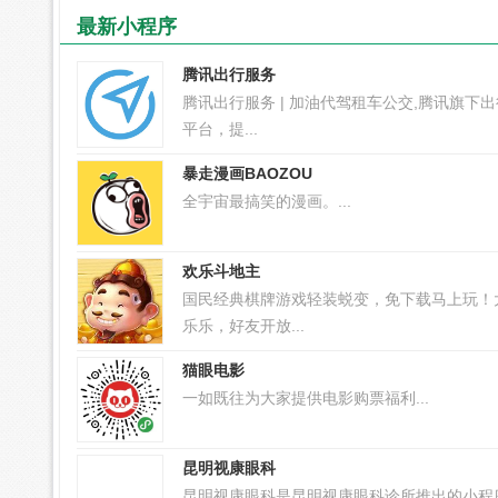
最新小程序
腾讯出行服务
腾讯出行服务 | 加油代驾租车公交,腾讯旗下
平台，提...
暴走漫画BAOZOU
全宇宙最搞笑的漫画。...
欢乐斗地主
国民经典棋牌游戏轻装蜕变，免下载马上玩！
乐乐，好友开放...
猫眼电影
一如既往为大家提供电影购票福利...
昆明视康眼科
昆明视康眼科是昆明视康眼科诊所推出的小程