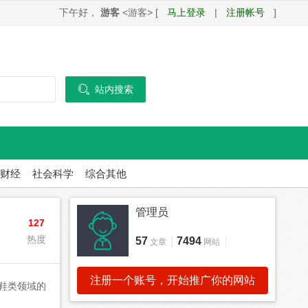
下午好，
游客
<游客> [
马上登录
|
注册帐号
]

站内搜索
财经
社会科学
综合其他
管理员
127
热度
57
7494
文章
网站
注册一个账号，开始推广你的网站
国鞋类领域的