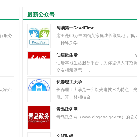
最新公众号
阅读第一ReadFirst
出行服务
这里是60万中国精英家庭成长聚集地，“阅
一种终身学...
仙居微生活
仙居本地生活服务平台，为你提供人才招
交友相亲婚恋，...
长春理工大学
大家众
长春理工大学是一所以光电技术为特色，
电、算、材相结合...
青岛政务网
青岛政务网（www.qingdao.gov.cn）的公众
文轩财经