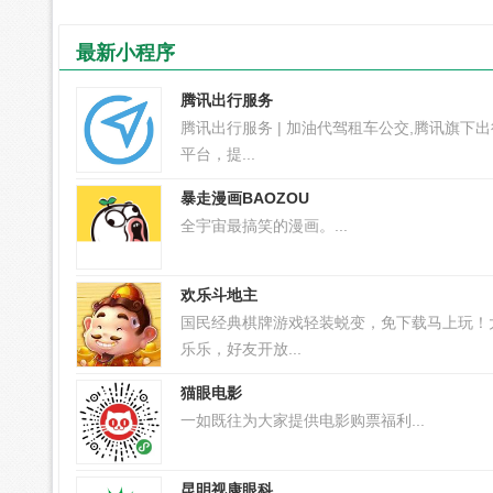
最新小程序
腾讯出行服务
腾讯出行服务 | 加油代驾租车公交,腾讯旗下
平台，提...
暴走漫画BAOZOU
全宇宙最搞笑的漫画。...
欢乐斗地主
国民经典棋牌游戏轻装蜕变，免下载马上玩！
乐乐，好友开放...
猫眼电影
一如既往为大家提供电影购票福利...
昆明视康眼科