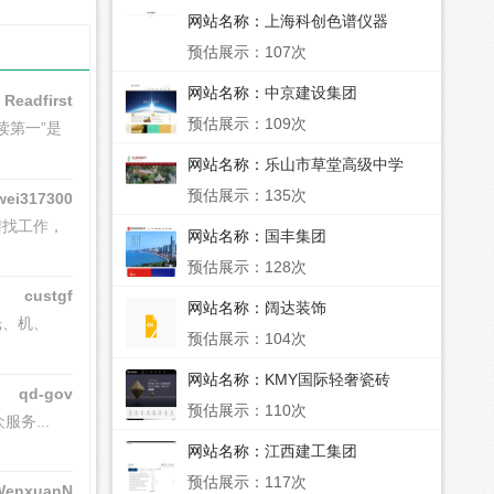
网站名称：
上海科创色谱仪器
预估展示：107次
网站名称：
中京建设集团
Readfirst
预估展示：109次
读第一”是
网站名称：
乐山市草堂高级中学
预估展示：135次
wei317300
聘找工作，
网站名称：
国丰集团
预估展示：128次
custgf
网站名称：
阔达装饰
光、机、
预估展示：104次
网站名称：
KMY国际轻奢瓷砖
qd-gov
预估展示：110次
服务...
网站名称：
江西建工集团
预估展示：117次
WenxuanN