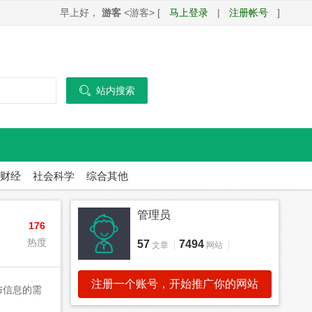
早上好，
游客
<游客> [
马上登录
|
注册帐号
]

站内搜索
财经
社会科学
综合其他
管理员
176
热度
57
7494
文章
网站
注册一个账号，开始推广你的网站
布信息的需