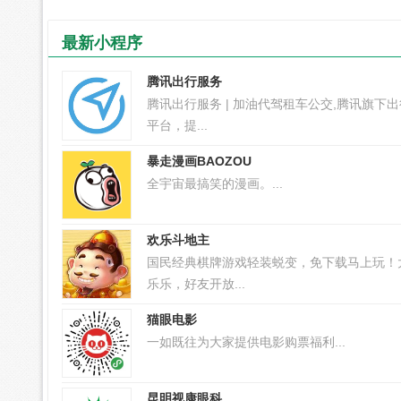
最新小程序
腾讯出行服务
腾讯出行服务 | 加油代驾租车公交,腾讯旗下
平台，提...
暴走漫画BAOZOU
全宇宙最搞笑的漫画。...
欢乐斗地主
国民经典棋牌游戏轻装蜕变，免下载马上玩！
乐乐，好友开放...
猫眼电影
一如既往为大家提供电影购票福利...
昆明视康眼科