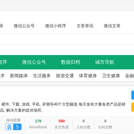
录
微信公众号
微信小程序
文章资讯
微信文章
程序
微信公众号
数据归档
城市导航
艺术
新闻媒体
生活服务
旅游交通
体育健身
卫生健康
金融
 硬件, 下载, 游戏, 手机, 评测等40个大型频道,每天发布大量各类产品促销
T产品, 解决方案的提供场所。
移动权重
179
580
0
0
AlexaRank
关注热度
入站次数
出站次数