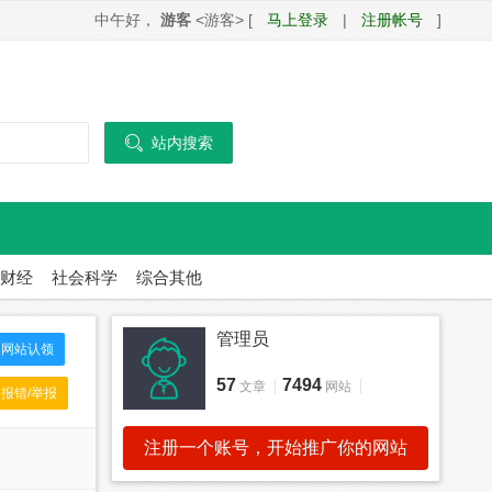
中午好，
游客
<游客> [
马上登录
|
注册帐号
]

站内搜索
财经
社会科学
综合其他
管理员
网站认领
57
7494
文章
网站
报错/举报
注册一个账号，开始推广你的网站