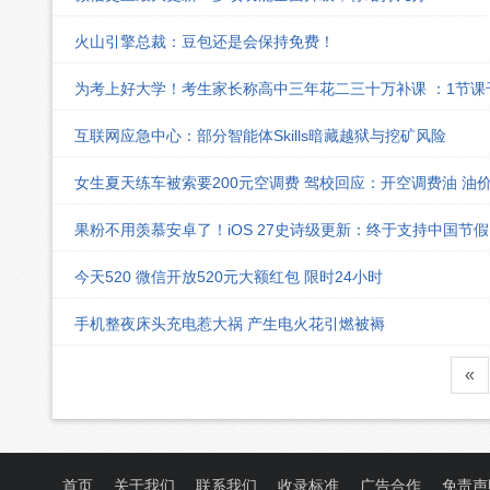
火山引擎总裁：豆包还是会保持免费！
为考上好大学！考生家长称高中三年花二三十万补课 ：1节
互联网应急中心：部分智能体Skills暗藏越狱与挖矿风险
女生夏天练车被索要200元空调费 驾校回应：开空调费油 油
果粉不用羡慕安卓了！iOS 27史诗级更新：终于支持中国节
今天520 微信开放520元大额红包 限时24小时
手机整夜床头充电惹大祸 产生电火花引燃被褥
«
首页
关于我们
联系我们
收录标准
广告合作
免责声