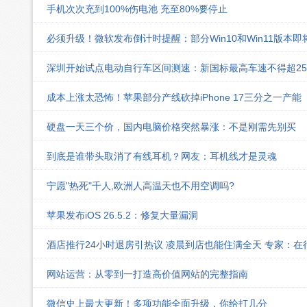
手机次次充到100%伤电池 充至80%要停止
必须升级！微软发布倒计时提醒：部分Win10和Win11版本
深圳开始试点电动自行车区间测速：新国标最高车速不得超25k
成本上涨太恐怖！苹果部分产线砍掉iPhone 17三分之一产能
硬盘一天三个价，国内电脑价格突然暴涨：不是刚需先别买
到底是谁带头取消了有线耳机？网友：耳机线才是灵魂
宁愿"热死"千人,欧洲人高温天也不用空调吗?
苹果发布iOS 26.5.2：修复大量漏洞
酒店推行24小时退房引热议 凌晨到店也能住满全天 专家：在
网站运营：从零到一打造高价值网站的完整指南
微信史上最大更新！多项功能全面升级，你给打几分