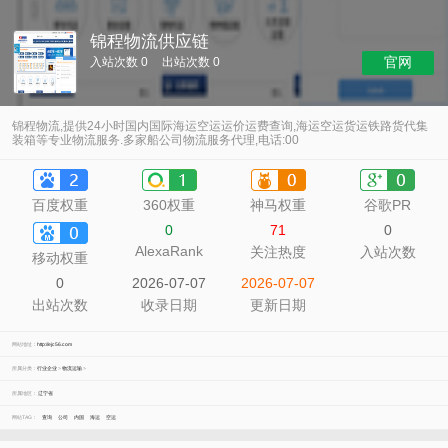
锦程物流供应链
官网
入站次数 0
出站次数 0
锦程物流,提供24小时国内国际海运空运运价运费查询,海运空运货运铁路货代集
装箱等专业物流服务.多家船公司物流服务代理,电话:00
百度权重
360权重
神马权重
谷歌PR
0
71
0
AlexaRank
关注热度
入站次数
移动权重
0
2026-07-07
2026-07-07
出站次数
收录日期
更新日期
网站地址：
http://ejc56.com
所属分类：
行业企业
>
物流运输
>
所属地区：
辽宁省
网站TAG：
查询
公司
内国
海运
空运