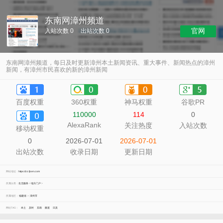
东南网漳州频道
官网
入站次数 0
出站次数 0
东南网漳州频道，每日及时更新漳州本土新闻资讯、重大事件、新闻热点的漳州
新闻，有漳州市民喜欢的新的漳州新闻
百度权重
360权重
神马权重
谷歌PR
110000
114
0
AlexaRank
关注热度
入站次数
移动权重
0
2026-07-01
2026-07-01
出站次数
收录日期
更新日期
网站地址：
https://zz.fjsen.com
所属分类：
生活服务
>
地方门户
>
所属地区：
福建省
>
漳州市
网站TAG：
本土
及时
东南
频道
日及