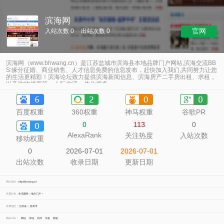
滨海网
官网
入站次数 0
出站次数 0
滨海网（www.bhwang.cn）是江苏盐城市滨海县本地品牌门户网站,滨海交流BB
S:缘分征婚、商业销售、人才信息免费的信息发布，赶快加入我们,共同努力让您
的生活更精彩！滨海论坛致力提供滨海新闻信息、滨海房产二手房出租、求租，
以及购物优惠等、人际交流一体化服务。
百度权重
360权重
神马权重
谷歌PR
0
113
0
AlexaRank
关注热度
入站次数
移动权重
0
2026-07-01
2026-07-01
出站次数
收录日期
更新日期
网站地址：
http://bhwang.cn
所属分类：
生活服务
>
地方门户
>
所属地区：
江苏省
>
苏州市
网站TAG：
网站
本地
共同
出租
精彩