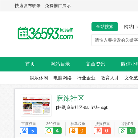
快速发布收录 免费推广展示
全站搜索
网站目
首页
网站目录
文章资讯
微信小
娱乐休闲
电脑网络
行业企业
教育人才
文化
麻辣社区
[标题]麻辣社区-四川论坛 &gt;
百度权重
360权重
神马权重
搜狗权重
谷歌PR