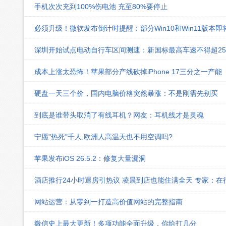
手机次次充到100%伤电池 充至80%要停止
必须升级！微软发布倒计时提醒：部分Win10和Win11版本
深圳开始试点电动自行车区间测速：新国标最高车速不得超25k
成本上涨太恐怖！苹果部分产线砍掉iPhone 17三分之一产能
硬盘一天三个价，国内电脑价格突然暴涨：不是刚需先别买
到底是谁带头取消了有线耳机？网友：耳机线才是灵魂
宁愿"热死"千人,欧洲人高温天也不用空调吗?
苹果发布iOS 26.5.2：修复大量漏洞
酒店推行24小时退房引热议 凌晨到店也能住满全天 专家：在
网站运营：从零到一打造高价值网站的完整指南
微信史上最大更新！多项功能全面升级，你给打几分