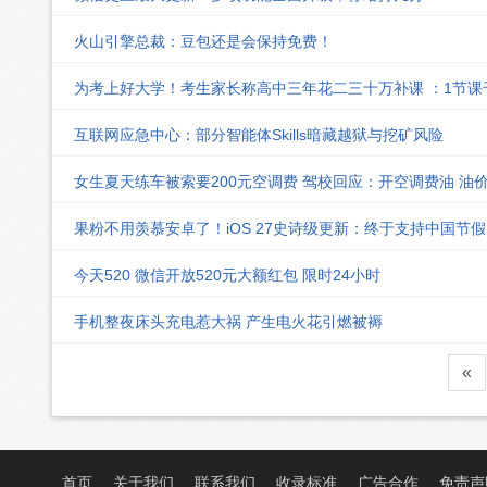
火山引擎总裁：豆包还是会保持免费！
为考上好大学！考生家长称高中三年花二三十万补课 ：1节
互联网应急中心：部分智能体Skills暗藏越狱与挖矿风险
女生夏天练车被索要200元空调费 驾校回应：开空调费油 油
果粉不用羡慕安卓了！iOS 27史诗级更新：终于支持中国节
今天520 微信开放520元大额红包 限时24小时
手机整夜床头充电惹大祸 产生电火花引燃被褥
«
首页
关于我们
联系我们
收录标准
广告合作
免责声