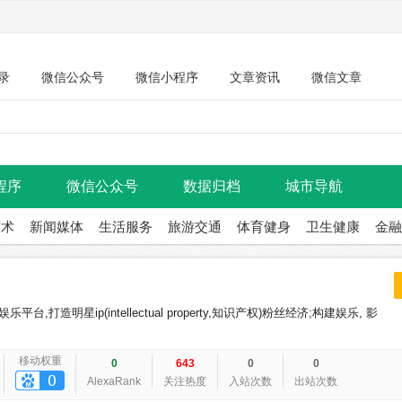
录
微信公众号
微信小程序
文章资讯
微信文章
程序
微信公众号
数据归档
城市导航
艺术
新闻媒体
生活服务
旅游交通
体育健身
卫生健康
金融
明星ip(intellectual property,知识产权)粉丝经济;构建娱乐, 影
移动权重
0
643
0
0
AlexaRank
关注热度
入站次数
出站次数