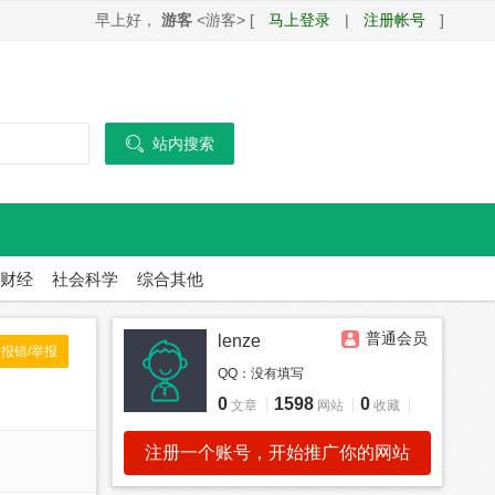
早上好，
游客
<游客> [
马上登录
|
注册帐号
]

站内搜索
财经
社会科学
综合其他
普通会员
lenze
报错/举报
QQ：
没有填写
0
1598
0
文章
网站
收藏
注册一个账号，开始推广你的网站