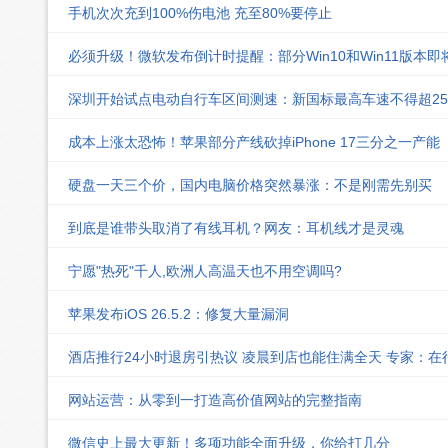
手机次次充到100%伤电池 充至80%要停止
必须升级！微软发布倒计时提醒：部分Win10和Win11版本
深圳开始试点电动自行车区间测速：新国标最高车速不得超25k
成本上涨太恐怖！苹果部分产线砍掉iPhone 17三分之一产能
硬盘一天三个价，国内电脑价格突然暴涨：不是刚需先别买
到底是谁带头取消了有线耳机？网友：耳机线才是灵魂
宁愿"热死"千人,欧洲人高温天也不用空调吗?
苹果发布iOS 26.5.2：修复大量漏洞
酒店推行24小时退房引热议 凌晨到店也能住满全天 专家：在
网站运营：从零到一打造高价值网站的完整指南
微信史上最大更新！多项功能全面升级，你给打几分