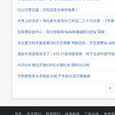
火山引擎总裁：豆包还是会保持免费！
为考上好大学！考生家长称高中三年花二三十万补课 ：1节
互联网应急中心：部分智能体Skills暗藏越狱与挖矿风险
女生夏天练车被索要200元空调费 驾校回应：开空调费油 油
果粉不用羡慕安卓了！iOS 27史诗级更新：终于支持中国节
今天520 微信开放520元大额红包 限时24小时
手机整夜床头充电惹大祸 产生电火花引燃被褥
«
首页
关于我们
联系我们
收录标准
广告合作
免责声