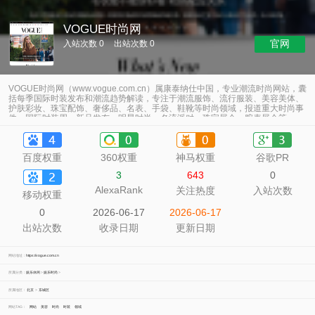
VOGUE时尚网
官网
入站次数 0
出站次数 0
VOGUE时尚网（www.vogue.com.cn）属康泰纳仕中国，专业潮流时尚网站，囊
括每季国际时装发布和潮流趋势解读，专注于潮流服饰、流行服装、美容美体、
护肤彩妆、珠宝配饰、奢侈品、名表、手袋、鞋靴等时尚领域，报道重大时尚事
件、国际时装周、新品发布、明星时尚、名流派对、珠宝展会、腕表展会等。
百度权重
360权重
神马权重
谷歌PR
3
643
0
AlexaRank
关注热度
入站次数
移动权重
0
2026-06-17
2026-06-17
出站次数
收录日期
更新日期
网站地址：
https://vogue.com.cn
所属分类：
娱乐休闲
>
娱乐时尚
>
所属地区：
北京
>
东城区
网站TAG：
网站
美容
时尚
时装
领域