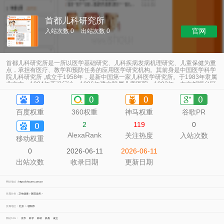
首都儿科研究所
官网
入站次数 0
出站次数 0
首都儿科研究所是一所以医学基础研究、儿科疾病发病机理研究、儿童保健为重
点，承担有医疗、教学和预防任务的应用医学研究机构。其前身是中国医学科学
院儿科研究所 ,成立于1958年，是新中国第一家儿科医学研究所。于1983年隶属
北京市，1984年开设门诊，1986年建立附属儿童医院。1993年，在京郊顺义区
组建“北京市
百度权重
360权重
神马权重
谷歌PR
2
119
0
AlexaRank
关注热度
入站次数
移动权重
0
2026-06-11
2026-06-11
出站次数
收录日期
更新日期
网站地址：
https://shouer.com.cn
所属分类：
卫生健康
>
医院诊所
>
所属地区：
北京
>
朝阳市
网站TAG：
京市
科学
科研
机构
成立