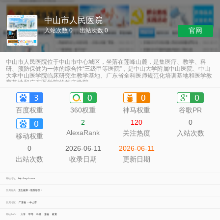
中山市人民医院
官网
入站次数 0
出站次数 0
中山市人民医院位于中山市中心城区，坐落在莲峰山麓，是集医疗、教学、科
研、预防保健为一体的综合性“三级甲等医院”，是中山大学附属中山医院、中山
大学中山医学院临床研究生教学基地、广东省全科医师规范化培训基地和医学教
育基地和广东医学院的临床学院。
百度权重
360权重
神马权重
谷歌PR
2
120
0
AlexaRank
关注热度
入站次数
移动权重
0
2026-06-11
2026-06-11
出站次数
收录日期
更新日期
网站地址：
http://zsph.com
所属分类：
卫生健康
>
医院诊所
>
所属地区：
广东省
>
中山市
网站TAG：
大学
甲等
科研
东省
教育