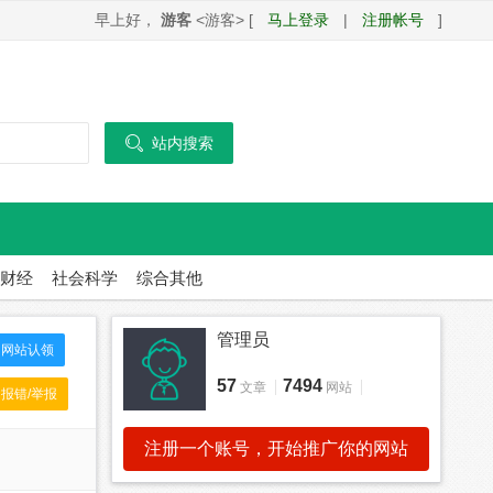
早上好，
游客
<游客> [
马上登录
|
注册帐号
]

站内搜索
财经
社会科学
综合其他
管理员
网站认领
57
7494
文章
网站
报错/举报
注册一个账号，开始推广你的网站