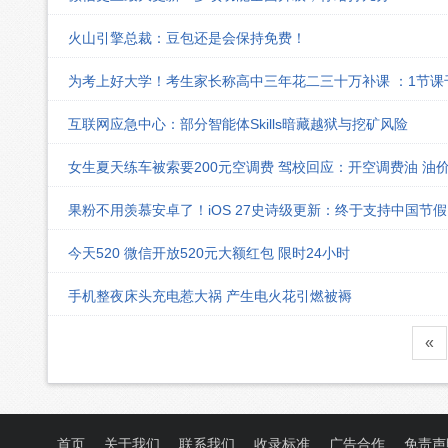
火山引擎总裁：豆包还是会保持免费！
为考上好大学！考生家长称高中三年花二三十万补课 ：1节
互联网应急中心：部分智能体Skills暗藏越狱与挖矿风险
女生夏天练车被索要200元空调费 驾校回应：开空调费油 油
果粉不用羡慕安卓了！iOS 27史诗级更新：终于支持中国节
今天520 微信开放520元大额红包 限时24小时
手机整夜床头充电惹大祸 产生电火花引燃被褥
«
首页
关于我们
联系我们
收录标准
广告合作
免责声