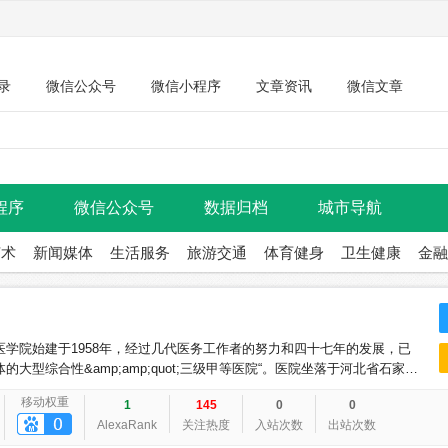
录
微信公众号
微信小程序
文章资讯
微信文章
程序
微信公众号
数据归档
城市导航
艺术
新闻媒体
生活服务
旅游交通
体育健身
卫生健康
金融
学院始建于1958年，经过几代医务工作者的努力和四十七年的发展，已
型综合性&amp;amp;quot;三级甲等医院“。医院坐落于河北省石家庄
，医院固定资产3.1亿元。
移动权重
1
145
0
0
AlexaRank
关注热度
入站次数
出站次数