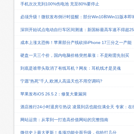
手机次次充到100%伤电池 充至80%要停止
必须升级！微软发布倒计时提醒：部分Win10和Win11版本
深圳开始试点电动自行车区间测速：新国标最高车速不得超25k
成本上涨太恐怖！苹果部分产线砍掉iPhone 17三分之一产能
硬盘一天三个价，国内电脑价格突然暴涨：不是刚需先别买
到底是谁带头取消了有线耳机？网友：耳机线才是灵魂
宁愿"热死"千人,欧洲人高温天也不用空调吗?
苹果发布iOS 26.5.2：修复大量漏洞
酒店推行24小时退房引热议 凌晨到店也能住满全天 专家：在
网站运营：从零到一打造高价值网站的完整指南
微信史上最大更新！多项功能全面升级，你给打几分