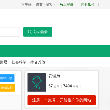
下午好，
游客
<游客> [
马上登录
|
注册帐号
]

站内搜索
财经
社会科学
综合其他
管理员
网站认领
57
7494
文章
网站
报错/举报
注册一个账号，开始推广你的网站