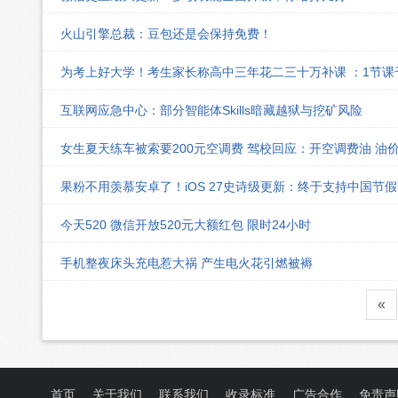
火山引擎总裁：豆包还是会保持免费！
为考上好大学！考生家长称高中三年花二三十万补课 ：1节
互联网应急中心：部分智能体Skills暗藏越狱与挖矿风险
女生夏天练车被索要200元空调费 驾校回应：开空调费油 油
果粉不用羡慕安卓了！iOS 27史诗级更新：终于支持中国节
今天520 微信开放520元大额红包 限时24小时
手机整夜床头充电惹大祸 产生电火花引燃被褥
«
首页
关于我们
联系我们
收录标准
广告合作
免责声