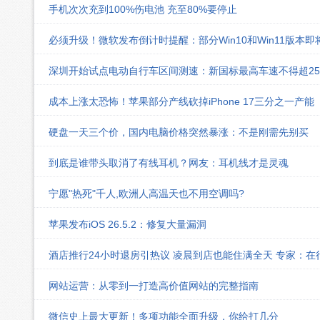
手机次次充到100%伤电池 充至80%要停止
必须升级！微软发布倒计时提醒：部分Win10和Win11版本
深圳开始试点电动自行车区间测速：新国标最高车速不得超25k
成本上涨太恐怖！苹果部分产线砍掉iPhone 17三分之一产能
硬盘一天三个价，国内电脑价格突然暴涨：不是刚需先别买
到底是谁带头取消了有线耳机？网友：耳机线才是灵魂
宁愿"热死"千人,欧洲人高温天也不用空调吗?
苹果发布iOS 26.5.2：修复大量漏洞
酒店推行24小时退房引热议 凌晨到店也能住满全天 专家：在
网站运营：从零到一打造高价值网站的完整指南
微信史上最大更新！多项功能全面升级，你给打几分