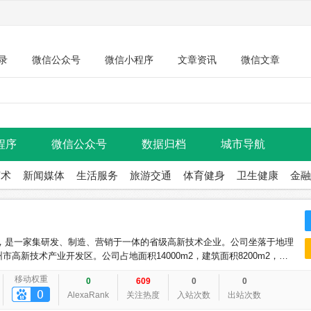
录
微信公众号
微信小程序
文章资讯
微信文章
程序
微信公众号
数据归档
城市导航
艺术
新闻媒体
生活服务
旅游交通
体育健身
卫生健康
金融
年，是一家集研发、制造、营销于一体的省级高新技术企业。公司坐落于地理
市高新技术产业开发区。公司占地面积14000m2，建筑面积8200m2，拥
专以上学历，研究开发人员占20%，研发经费投入占年收入的1
移动权重
0
609
0
0
AlexaRank
关注热度
入站次数
出站次数